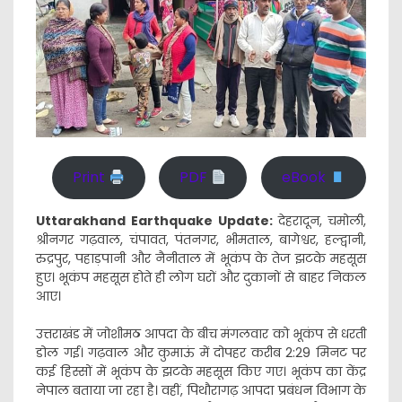
Print
PDF
eBook
Uttarakhand Earthquake Update:
देहरादून,
चमोली,
श्रीनगर गढ़वाल, चंपावत, पंतनगर, भीमताल, बागेश्वर, हल्द्वानी,
रुद्रपुर, पहाड़पानी और नैनीताल में भूकंप के तेज झटके महसूस
हुए। भूकंप महसूस होते ही लोग घरों और दुकानों से बाहर निकल
आए।
उत्तराखंड में जोशीमठ आपदा के बीच मंगलवार को भूकंप से धरती
डोल गई। गढ़वाल और कुमाऊं में दोपहर करीब 2:29 मिनट पर
कई हिस्सों में भूकंप के झटके महसूस किए गए। भूकंप का केंद्र
नेपाल बताया जा रहा है। वहीं, पिथौरागढ़ आपदा प्रबंधन विभाग के