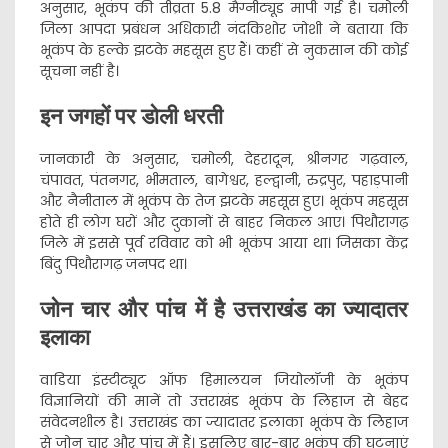
अनुसार, भूकंप की तीव्रता 5.8 मैग्नीट्यूड मापी गई है। चमोली
जिला आपदा प्रबंधन अधिकारी नंदकिशोर जोशी ने बताया कि
भूकंप के हल्के झटके महसूस हुए हैं। कहीं से नुकसान की कोई
सूचना नहीं है।
इन जगहों पर डोली धरती
जानकारी के अनुसार, चमोली, देहरादून, श्रीनगर गढ़वाल,
चंपावत, पंतनगर, भीमताल, बागेश्वर, हल्द्वानी, रुद्रपुर, पहाड़पानी
और नैनीताल में भूकंप के तेज झटके महसूस हुए। भूकंप महसूस
होते ही लोग घरों और दुकानों से बाहर निकल आए। पिथौरागढ़
जिले में इससे पूर्व रविवार को भी भूकंप आया था। जिसका केंद्र
बिंदु पिथौरागढ़ जनपद था।
जोन चार और पांच में है उत्तराखंड का ज्यादातर
इलाका
वाडिया इंस्टीट्यूट ऑफ हिमालयन जियोलॉजी के भूकंप
विज्ञानियों की मानें तो उत्तराखंड भूकंप के लिहाज से बेहद
संवेदनशील है। उत्तराखंड का ज्यादातर इलाका भूकंप के लिहाज
से जोन चार और पांच में हैं। इसलिए बार-बार भूकंप की घटनाएं