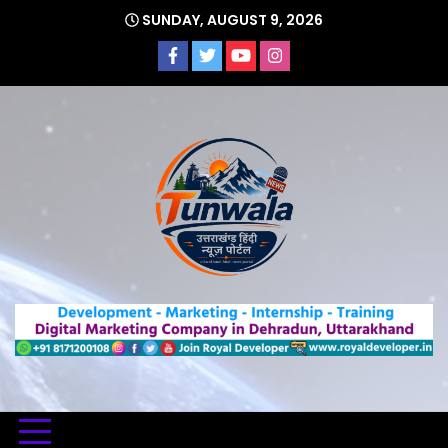
Skip
SUNDAY, AUGUST 9, 2026
to
content
Uttarakhand Hindi News Portal
Tunwa