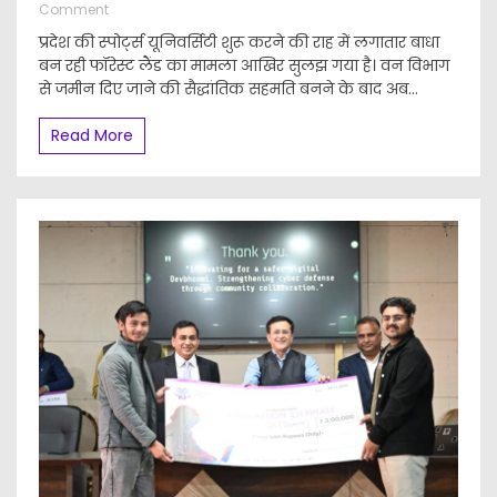
on
Comment
फॉरेस्ट
प्रदेश की स्पोर्ट्स यूनिवर्सिटी शुरू करने की राह में लगातार बाधा
से
बन रही फॉरेस्ट लैंड का मामला आखिर सुलझ गया है। वन विभाग
मिली
से जमीन दिए जाने की सैद्धांतिक सहमति बनने के बाद अब...
जमीन,
स्पोर्ट्स
यूनिवर्सिटी
Read More
का
रास्ता
साफ
:
रेखा
आर्या,2026
के
शैक्षणिक
सत्र
से
कक्षाएं
शुरू
करने
का
लक्ष्य,कैबिनेट
मंत्री
ने
विभाग