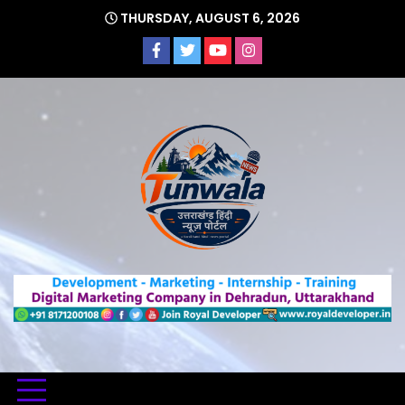
Skip
THURSDAY, AUGUST 6, 2026
to
content
Uttarakhand Hindi News Portal
Tunwa