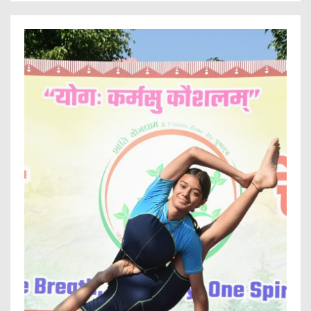
हैकाथॉन-‘हैकाथॉन
3.0’
सफलतापूर्वक
सम्पन्न,हैकाथॉन
3.0
ने
पूरे
देश
के
टेक
उत्साही
युवाओं
के
लिए
अपने
द्वार
खोले,तीसरा
पुलिस
हैकाथॉन
आयोजित
करने
वाली
भारत
की
पहली