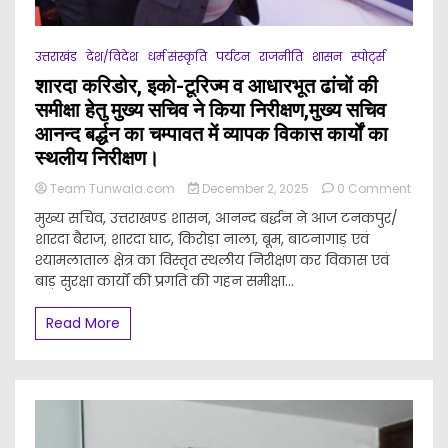
15.67
लाख
की
उत्तराखंड
देश/विदेश
धर्म संस्कृति
पर्यटन
राजनीति
शासन
स्पोर्ट्स
लागत
शारदा करिडोर, इको-टूरिज्म व आधारभूत ढांचों की
से
डोभालवाला
समीक्षा हेतु मुख्य सचिव ने किया निरीक्षण,मुख्य सचिव
में
आनन्द बर्द्धन का चम्पावत में व्यापक विकास कार्यों का
बास्केटबॉल
स्थलीय निरीक्षण।
कोर्ट,
बास्केटबॉल
Team Tunwala.com
December 2, 2025
0 Comment
पोल
on
तथा
मुख्य सचिव, उत्तराखण्ड शासन, आनन्द बर्द्धन ने आज टनकपुर/
शारदा
विद्यालय
शारदा बैराज, शारदा घाट, किरोड़ा नाला, बूम, बाटनागाड़ एवं
करिडोर,
में
श्यामलाताल क्षेत्र का विस्तृत स्थलीय निरीक्षण कर विकास एवं
इको-
पुस्तकालय
टूरिज्म
बाड़ सुरक्षा कार्यों की प्रगति की गहन समीक्षा...
की
व
स्थापना
आधारभूत
के
Read More
ढांचों
कार्यों
की
का
समीक्षा
किया
हेतु
लोकार्पण।
मुख्य
सचिव
ने