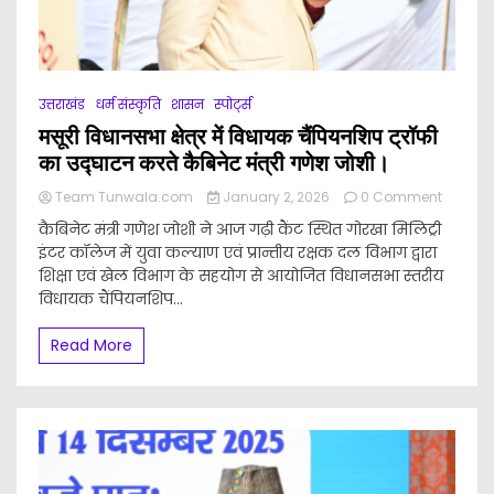
उत्तराखंड
धर्म संस्कृति
शासन
स्पोर्ट्स
मसूरी विधानसभा क्षेत्र में विधायक चैंपियनशिप ट्रॉफी
का उद्घाटन करते कैबिनेट मंत्री गणेश जोशी।
on
Team Tunwala.com
January 2, 2026
0 Comment
मसूरी
कैबिनेट मंत्री गणेश जोशी ने आज गढ़ी कैंट स्थित गोरखा मिलिट्री
विधानसभ
इंटर कॉलेज में युवा कल्याण एवं प्रान्तीय रक्षक दल विभाग द्वारा
क्षेत्र
शिक्षा एवं खेल विभाग के सहयोग से आयोजित विधानसभा स्तरीय
में
विधायक
विधायक चैंपियनशिप...
चैंपियनश
ट्रॉफी
Read More
का
उद्घाटन
करते
कैबिनेट
मंत्री
गणेश
जोशी।