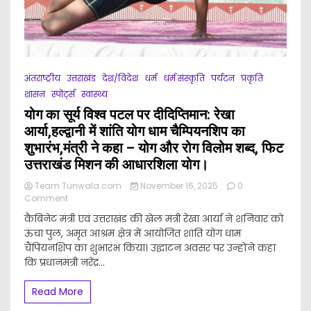
राज्य
पुलिस,देवभूमि
उत्तराखण्ड
हैकाथॉन
सफलतापूर्वक
सम्पन्न।
अंतराष्ट्रीय
उत्तराखंड
देश/विदेश
धर्म
धर्म संस्कृति
पर्यटन
प्रकृति
शासन
स्पोर्ट्स
स्वास्थ्य
योग का सूर्य विश्व पटल पर दीदिप्तिमान: रेखा
आर्या,हल्द्वानी में शांति योग धाम चैम्पियनशिप का
शुभारंभ,मंत्री ने कहा – योग और रोग विलोम शब्द, फिट
उत्तराखंड मिशन की आधारशिला योग।
Team Tunwala.com
November 16, 2025
0
on
Comment
योग
कैबिनेट मंत्री एवं उत्तराखंड की खेल मंत्री रेखा आर्या ने शनिवार को
का
ऊंचा पुल, अमृत आश्रम क्षेत्र में आयोजित शांति योग धाम
सूर्य
चैंपियनशिप का शुभारंभ किया। उद्घाटन अवसर पर उन्होंने कहा
विश्व
पटल
कि प्रधानमंत्री नरेंद्र...
पर
दीदिप्तिमान:
Read More
रेखा
आर्या,हल्द्वानी