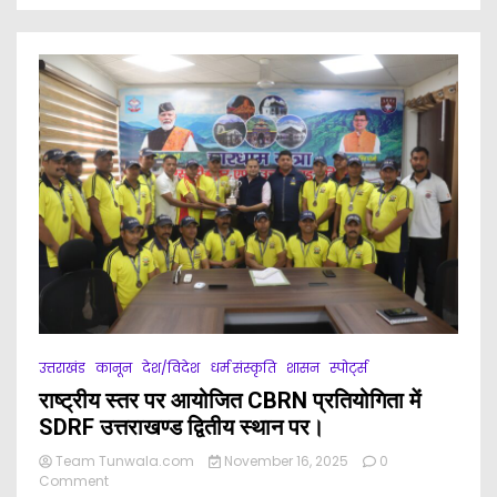
में
शांति
योग
धाम
चैम्पियनशिप
का
शुभारंभ,मंत्री
ने
कहा
–
योग
और
रोग
विलोम
शब्द,
फिट
उत्तराखंड
मिशन
उत्तराखंड
कानून
देश/विदेश
धर्म संस्कृति
शासन
स्पोर्ट्स
की
राष्ट्रीय स्तर पर आयोजित CBRN प्रतियोगिता में
आधारशिला
योग।
SDRF उत्तराखण्ड द्वितीय स्थान पर।
Team Tunwala.com
November 16, 2025
0
on
Comment