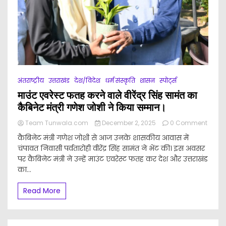
अंतराष्ट्रीय
उत्तराखंड
देश/विदेश
धर्म संस्कृति
शासन
स्पोर्ट्स
माउंट एवरेस्ट फतह करने वाले वीरेंद्र सिंह सामंत का
कैबिनेट मंत्री गणेश जोशी ने किया सम्मान।
Team Tunwala.com
December 2, 2025
0 Comment
on
कैबिनेट मंत्री गणेश जोशी से आज उनके शासकीय आवास में
माउंट
चंपावत निवासी पर्वतारोही वीरेंद्र सिंह सामंत ने भेंट की। इस अवसर
एवरेस्ट
पर कैबिनेट मंत्री ने उन्हें माउंट एवरेस्ट फतह कर देश और उत्तराखंड
फतह
करने
का...
वाले
वीरेंद्र
Read More
सिंह
सामंत
का
कैबिनेट