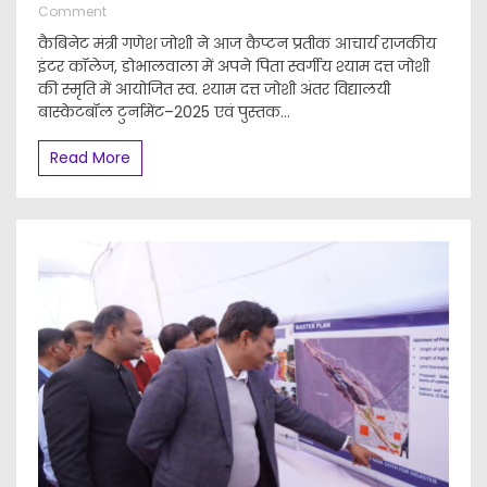
on
Comment
स्व.
कैबिनेट मंत्री गणेश जोशी ने आज कैप्टन प्रतीक आचार्य राजकीय
श्याम
इंटर कॉलेज, डोभालवाला में अपने पिता स्वर्गीय श्याम दत्त जोशी
दत्त
की स्मृति में आयोजित स्व. श्याम दत्त जोशी अंतर विद्यालयी
जोशी
अंतर
बास्केटबॉल टुर्नामेंट–2025 एवं पुस्तक...
विद्यालयी
बास्केटबॉल
Read More
टुर्नामेंट
एवं
पुस्तक
मेला
कार्यक्रम
में
प्रतिभाग
करते
कैबिनेट
मंत्री
गणेश
जोशी,मंत्री
ने
विधायक
निधि
से