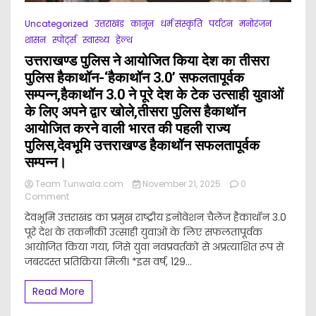
की
योजनाओं
Uncategorized
उत्तराखंड
कानून
धर्म संस्कृति
पर्यटन
मनोरंजन
की
शासन
स्पोर्ट्स
स्वास्थ्य
हेल्थ
समीक्षा
की।
उत्तराखण्ड पुलिस ने आयोजित किया देश का तीसरा
पुलिस हैकाथॉन-‘हैकाथॉन 3.0’ सफलतापूर्वक
सम्पन्न,हैकाथॉन 3.0 ने पूरे देश के टेक उत्साही युवाओं
के लिए अपने द्वार खोले,तीसरा पुलिस हैकाथॉन
आयोजित करने वाली भारत की पहली राज्य
पुलिस,देवभूमि उत्तराखण्ड हैकाथॉन सफलतापूर्वक
सम्पन्न।
Team Tunwala.com
November 21, 2025
0
on
Comment
उत्तराखण्ड
देवभूमि उत्तराखंड का प्रमुख राष्ट्रीय इनोवेशन चैलेंज हैकाथॉन 3.0
पुलिस
पूरे देश के तकनीकी उत्साही युवाओं के लिए सफलतापूर्वक
ने
आयोजित किया गया, जिसे युवा नवप्रवर्तकों से अप्रत्याशित रूप से
आयोजित
किया
जबरदस्त प्रतिक्रिया मिली। *इस वर्ष, 129...
देश
का
Read More
तीसरा
पुलिस