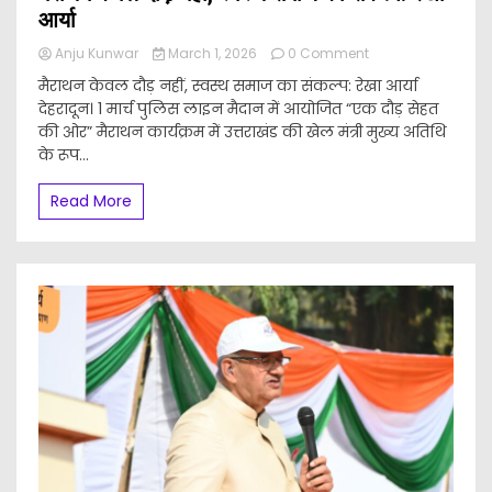
आर्या
on
Anju Kunwar
March 1, 2026
0 Comment
मैराथन
मैराथन केवल दौड़ नहीं, स्वस्थ समाज का संकल्प: रेखा आर्या
केवल
देहरादून। 1 मार्च पुलिस लाइन मैदान में आयोजित “एक दौड़ सेहत
दौड़
की ओर” मैराथन कार्यक्रम में उत्तराखंड की खेल मंत्री मुख्य अतिथि
नहीं,
स्वस्थ
के रूप...
समाज
का
Read More
संकल्प:
रेखा
आर्या