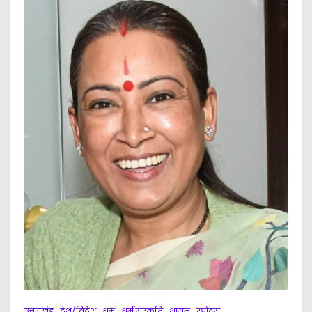
किया
निरीक्षण,मुख्य
सचिव
आनन्द
बर्द्धन
का
चम्पावत
में
व्यापक
विकास
कार्यों
का
स्थलीय
निरीक्षण।
उत्तराखंड
देश/विदेश
धर्म
धर्म संस्कृति
शासन
स्पोर्ट्स