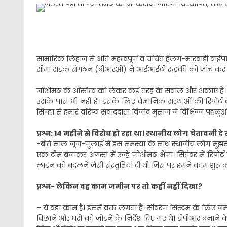
सामारिक लिहाज से अति महत्वपूर्ण व चर्चित हेलंग-मारवाड़ी बाई
सीमा सड़क संगठन (बीआरओ) ने आईआईटी रुड़की को जांच कर सात 
जोशीमठ के अस्तित्व को लेकर कई तरह के सवाल और शंकाएं हैं
उसके पास भी नहीं है। इसके लिए वैज्ञानिक संस्थाओं की रिपोर्ट 
सिन्हा से हमारे वरिष्ठ संवाददाता विनोद मुसान ने विभिन्न पहलुओ
प्रश्न: 14 महीने से विरोध हो रहा था। स्थानीय लोग चेतावनी द
-बीते साल जून-जुलाई में इस समस्या के साथ स्थानीय लोग मुझस
एक टीम बनाकर अगस्त में उन्हें जोशीमठ भेजा। सितंबर में रिपोर्ट
लाइन को बदलने जैसी संस्तुतियां दी थीं जिस पर हमने काम शुरू 
प्रश्न- लेकिन वह काम जमीन पर तो कहीं नहीं दिखा?
– ये बड़ा काम है। इसमें वक्त लगता है। सीवरेज सिस्टम के ल
बिछाने और घरों को जोड़ने के निर्देश दिए गए थे। डीपीआर बनाने क