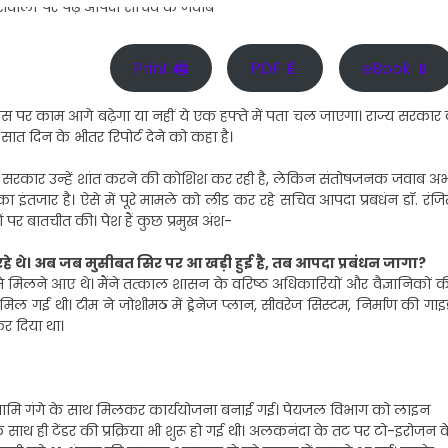
Print 🖨
PDF 📄
eBook 📱
पास पर काम आगे बढ़ेगा या नहीं ये एक हफ्ते में पता चल जाएगा। राज्य सरकार 
दिन के भीतर रिपोर्ट देने को कहा है।
। सरकार उन्हें शांत करने की कोशिश कर रही है, लेकिन संतोषजनक जवाब अभ
का इंतजार है। ऐसे में पूरे मामले को लीड कर रहे सचिव आपदा प्रबधंन डॉ. रंजि
ं पर बातचीत की। पेश हैं कुछ प्रमुख अंश-
े रहे थे। अब जब मुसीबत सिर पर आ खड़ी हुई है, तब आपदा प्रबंधन जागा?
े मिलने आए थे। मैंने तत्काल शासन के वरिष्ठ अधिकारियों और वैज्ञानिकों क
 मिल गई थी। टीम ने जोशीमठ में ड्रेनेज प्लान, सीवरेज सिस्टम, निर्माण की गाइ
कर दिया था।
िए नमामि गंगे के साथ मिलकर कार्ययोजना बनाई गई। पेयजल विभाग को लाइन
े साथ ही टेंडर की प्रक्रिया भी शुरू हो गई थी। अलकनंदा के तट पर टो-इरोजन क