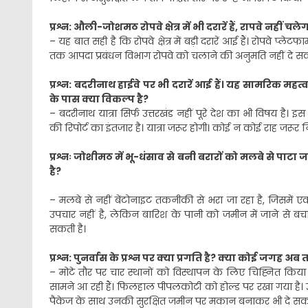
प्रश्न: औली-जोशमठ रोपवे क्षेत्र में भी दरारें हैं, रापवे नहीं 
– यह बात सही है कि रोपवे क्षेत्र में बड़ी दरारें आई हैं। रोपवे प्ले
तक आपदा प्रबंधन विभाग रोपवे को चलाने की अनुमति नहीं दे सकता ह
प्रश्न: बदरीनाथ हाईवे पर भी दरारें आई हैं। यह सामरिक महत्व क
के पास क्या विकल्प है?
– बदरीनाथ यात्रा सिर्फ उत्तरखंड नहीं पूरे देश का भी विषय है। इस स
की रिपोर्ट का इंतजार है। यात्रा जरूर होगी। कोई न कोई राह जरूर
प्रश्नः जोशीमठ में भू-धंसाव से बनी बरारों को मलबे से पाटा जा
है?
– मलबे से नहीं बेंटोनाइट तकनीकी से भरा जा रहा है, जिसमें एक 
उपचार नहीं है, लेकिन बारिश के पानी को जमीन में जाने से बचा
सकती है।
प्रश्न: पुनर्वास के प्रश्न पर क्या प्रगति है? क्या कोई जगह 
– मोटे तौर पर चार स्थानों को विस्थापन के लिए चिह्नित किया
सामने आ रही हैं। फिलहाल पीपलकोटी को होल्ड पर रखा गया है। 
पैकेज के साथ उनकी सुरक्षित जमीन पर मकान बनाकर भी दे सकते ह