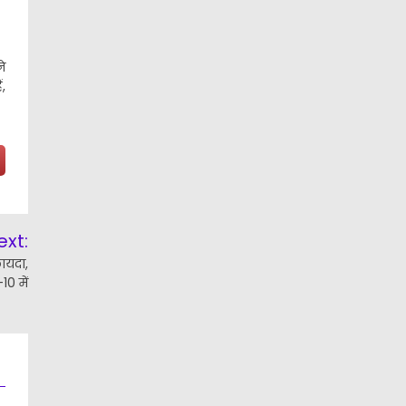
े
,
ext:
ायदा,
0 में