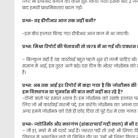
लिए भी डीपीआर बनाने का काम शुरू किया गया। इसके बाद 2 जनव
बाद हमारी प्राथमिकताएं बदल गईं।
प्रश्न- वह डीपीआर आज तक नहीं बनी?
-इस बीच हालात बिगड़ गए। डीपीआर आज कल में आ जाएगी।
प्रश्न: मिश्रा रिपोर्ट की चेतावनी तो 1976 में आ गई थी। एक्श
– बिल्कुल सही है यह कार्रवाई बहुत पहले शुरू हो जानी चाहिए थ
संज्ञान में आई, हम तुरंत आगे बढ़े। दस दिन के भीतर जोशीमठ को सु
है।
प्रश्न: अब तक आई हर रिपोर्ट में कहा गया है कि जोशीमठ की जम
हम विस्थापन या पुनर्वास की बात क्यों नहीं कर रहे हैं?
-दोनों बातों पर हमारा ध्यान है। हम जोशीमठ को उसके हालात प
लिए जो भी कार्रवाई करनी पड़े, हम करेंगे। जोशीमठ का अपना एक
अगर हमने जोशीमठ को ऐसे ही छोड़ दिया तो पूरे देश में एक गलत 
प्रश्न- ज्योतिर्मठ और मठागंण (शंकराचार्य गद्दी स्थल) में भी 
– जी हां, मठों में भी दरारें आई हैं। जरूरत पड़ी तो उन्हें भी शिफ
लिहाज से असुरक्षित लगे तो निश्चित तौर पर उन्हें भी शिफ्ट किया 