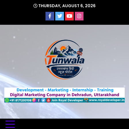
Skip
THURSDAY, AUGUST 6, 2026
to
content
Uttarakhand Hindi News Portal
Tunwa