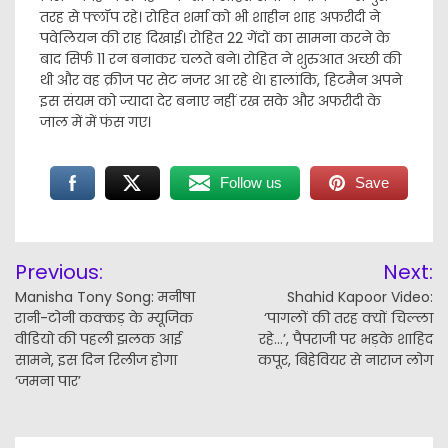
तरह से फ्लॉप रहे। रोहित शर्मा को भी शाहीन शाह अफरीदी ने
पवेलियन की राह दिखाई। रोहित 22 गेंदों का सामना करने के
बाद सिर्फ 11 रन बनाकर चलते बने। रोहित ने शुरुआत अच्छी की
थी और वह क्रीज पर सेट नजर आ रहे थे। हालांकि, हिटमैन अपने
इस संयम को ज्यादा देर बनाए नहीं रख सके और अफरीदी के
जाल में में फंस गए।
Follow us
Save
Post
Previous:
Next:
navigation
Manisha Tony Song: मनीषा
Shahid Kapoor Video:
रानी-टोनी कक्कड़ के म्यूजिक
‘पागलों की तरह क्यों चिल्ला
वीडियो की पहली झलक आई
रहे…’, पैपराजी पर भड़के शाहिद
सामने, इस दिन रिलीज होगा
कपूर, बिहेवियर से नाराज लोग
‘जमना पार’