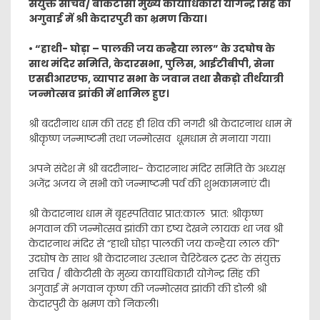
संयुक्त सचिव/ बीकेटीसी मुख्य कार्याधिकारी योगेन्द्र सिंह की
अगुवाई में श्री केदारपुरी का भ्रमण किया।
• “हाथी- घोड़ा – पालकी जय कन्हैया लाल” के उदघोष के
साथ मंदिर समिति, केदारसभा, पुलिस, आईटीबीपी, सेना
एसडीआरएफ, व्यापार सभा के जवान तथा सैकड़ो तीर्थयात्री
जन्मोत्सव झांकी में शामिल हुए।
श्री बदरीनाथ धाम की तरह ही शिव की नगरी श्री केदारनाथ धाम में
श्रीकृष्ण जन्माष्टमी तथा जन्मोत्सव धूमधाम से मनाया गया।
अपने संदेश में श्री बदरीनाथ- केदारनाथ मंदिर समिति के अध्यक्ष
अजेंद्र अजय ने सभी को जन्माष्टमी पर्व की शुभकामनाएं दी।
श्री केदारनाथ धाम में बृहस्पतिवार प्रात:काल प्रात: श्रीकृष्ण
भगवान की जन्मोत्सव झांकी का दृष्य देखने लायक था जब श्री
केदारनाथ मंदिर से “हाथी घोड़ा पालकी जय कन्हैया लाल की”
उदघोष के साथ श्री केदारनाथ उत्थान चैरिटेबल ट्रस्ट के संयुक्त
सचिव / बीकेटीसी के मुख्य कार्याधिकारी योगेन्द्र सिंह की
अगुवाई में भगवान कृष्ण की जन्मोत्सव झांकी की डोली श्री
केदारपुरी के भ्रमण को निकली।