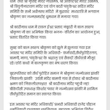
धाम तथा श्री नृसिंह मंदिर जोशीमठ, श्री ओंकारेश्वर मंदिर उखीमठ,
श्री त्रियुगीनारायण मंदिर एवं योग बदरी पांडुकेश्वर सहित मंदिर
समिति के सभी अधीनस्थ मंदिरों में बुद्धवार मध्यरात्रि में भगवान
श्रीकृष्ण का जन्मसमारोह धूमधाम से मनाया गया।
श्री बदरीनाथ धाम में रावल ईश्वर प्रसाद नंबूदरी ने बाल स्वरूप
श्रीकृष्ण जी का अभिषेक किया भजन- कीर्तन का आयोजन हुआ,
प्रसाद वितरित किया गया।
सुबह को बाल स्वरूप श्रीकृष्ण को झूले में झुलाया गया इस
अवसर पर मंदिर समिति के अधिकरी- कर्मचारी,तीर्थपुरोहितगण,
बामणी, माणा, पांडुकेश्वर के श्रद्धालु एवं सैकड़ों तीर्थयात्री मौजूद
रहे। छोटे बच्चों ने बालकृष्ण का भेष धारण किया।
बृहस्पतिवार को तीर्थ पुरोहित समाज ने श्रीकृष्ण जन्मोत्सव झांकी
निकाली। झांकी उर्वसी मंदिर बामणी गांव से होकर श्री बदरीनाथ
भ्रमण को निकली।तपश्चात श्री बदरीनाथ मंदिर पहुंची जहां
बीकेटीसी उपाध्यक्ष किशोर पंवार ने जन्मोत्सव झांकी में शामिल
तीर्थपुरोहित समाज का स्वागत किया।
इस अवसर पर मंदिर अधिकारी/ प्रभारी अधिकारी राजेंद्र चौहान
धर्माधिकारी राधाकृष्ण थपलियाल, सहायक अभियंता गिरीश