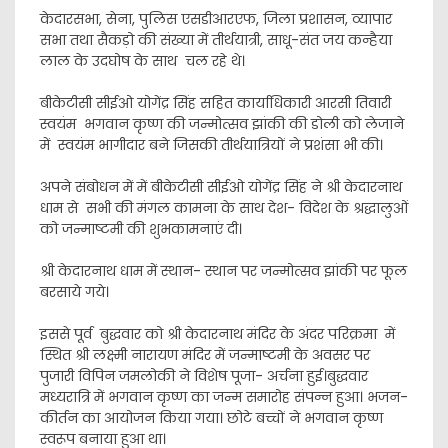
केदारसभा, सेना, पुलिस एसडीआरएफ, जिला प्रशासन, व्यापार
सभा तथा सैकड़ो की संख्या में तीर्थयात्री, साधू-संत जय कन्हैया
लाल के उदघोष के साथ चल रहे थे।
बीकेटीसी सीईओ योगेंद्र सिंह सहित कार्याधिकारी आरसी तिवारी
स्वयंम भगवान कृष्ण की जन्मोत्सव झांकी की डोली को लेजाने
में स्वयंम भागीदार बने जिसकी तीर्थयात्रियों ने प्रशंसा भी की‌।
अपने संबोधन में में बीकेटीसी सीईओ योगेंद्र सिंह ने श्री केदारनाथ
धाम से सभी की मंगल कामना के साथ देश- विदेश के श्रद्धालुओं
को जन्माष्टमी की शुभकामनाएं दी।
श्री केदारनाथ धाम में स्थान- स्थान पर जन्मोत्सव झांकी पर फूल
बरसाये गये।
इससे पूर्व बुद्धवार को श्री केदारनाथ मंदिर के अंदर परिक्रमा में
स्थित श्री लक्ष्मी नारायण मंदिर में जन्माष्टमी के अवसर पर
पुजारी विपिन जमलोकी ने विशेष पूजा- अर्चना हुई।बुद्धवार
मध्यरात्रि में भगवान कृष्ण का जन्म समारोह संपन्न हुआ। भजन-
कीर्तन का आयोजन किया गया। छोटे बच्चों ने भगवान कृष्ण
स्वरूप बनाया हुआ था।