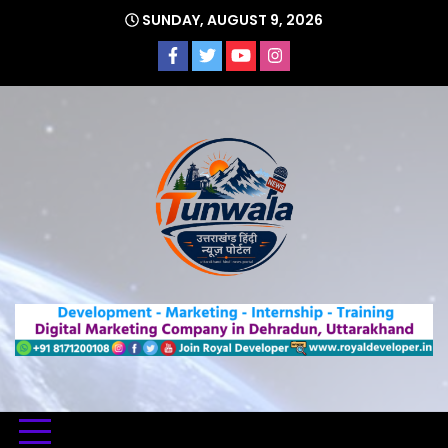
Skip
SUNDAY, AUGUST 9, 2026
to
content
Uttarakhand Hindi News Portal
Tunwa