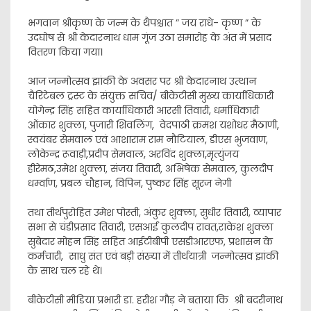
भगवान श्रीकृष्ण के जन्म के थैपश्चात ” जय राधे- कृष्ण ” के
उदघोष से श्री केदारनाथ धाम गूंज उठा समारोह के अंत में प्रसाद
वितरण किया गया।
आज जन्मोत्सव झांकी के अवसर पर श्री केदारनाथ उत्थान
चैरिटेबल ट्रस्ट के संयुक्त सचिव/ बीकेटीसी मुख्य कार्याधिकारी
योगेन्द्र सिंह सहित कार्याधिकारी आरसी तिवारी, धर्माधिकारी
ओंकार शुक्ला, पुजारी शिवलिंग, वेदपाठी क्रमश यशोधर मैठाणी,
स्वयंबर सेमवाल एवं आशाराम राम नौटियाल, डीएस भुजवाण,
लोकेन्द्र रूवाड़ी,प्रदीप सेमवाल, अरविंद शुक्ला,मृत्युंजय
हीरेमठ,उमेश शुक्ला, संजय तिवारी, अभिषेक सेमवाल, कुलदीप
धर्म्वाण, प्रबल चौहान, विपिन, पुष्कर सिंह सूरज नेगी
तथा तीर्थपुरोहित उमेश पोस्ती, अंकुर शुक्ला, सुधीर तिवारी, व्यापार
सभा से चंडीप्रसाद तिवारी, एसआई कुलदीप रावत,राकेश शुक्ला
सुबेदार मोहन सिंह सहित आईटीबीपी एसडीआरएफ, प्रशासन के
कर्मचारी, साधु संत एवं बड़ी संख्या में तीर्थयात्री जन्मोत्सव झांकी
के साथ चल रहे थे।
बीकेटीसी मीडिया प्रभारी डा. हरीश गौड़ ने बताया कि श्री बदरीनाथ