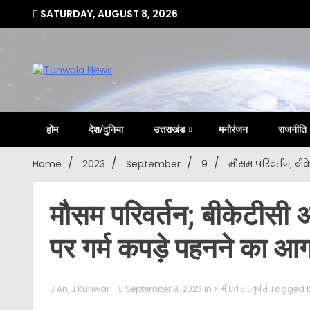
Skip
SATURDAY, AUGUST 8, 2026
to
content
Uttarakhand Hindi News Portal
Tunwa
होम
देश/दुनिया
उत्तराखंड
मनोरंजन
राजनीति
Home
2023
September
9
मौसम परिवर्तन; बीक
मौसम परिवर्तन; बीकेटीसी अध
पर गर्म कपड़े पहनने का आ
Anju Kunwar
September 9, 2023
in
धर्म एवं संस्कृति
Tagged