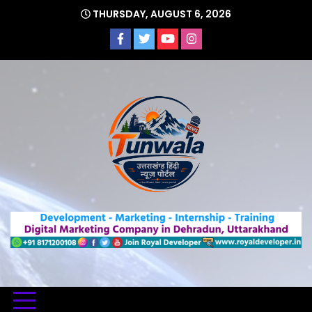
Skip
THURSDAY, AUGUST 6, 2026
to
content
Uttarakhand Hindi News Portal
Tunwa