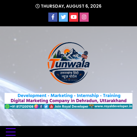
Skip
THURSDAY, AUGUST 6, 2026
to
content
Uttarakhand Hindi News Portal
Tunwa