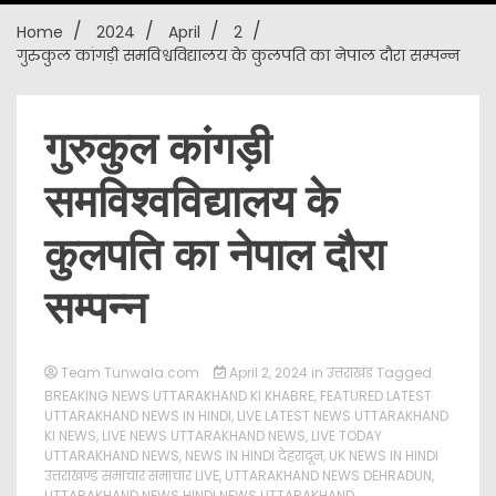
Home
2024
April
2
New
गुरुकुल कांगड़ी समविश्वविद्यालय के कुलपति का नेपाल दौरा सम्पन्न
गुरुकुल कांगड़ी
समविश्वविद्यालय के
कुलपति का नेपाल दौरा
सम्पन्न
Team Tunwala.com
April 2, 2024
in
उत्तराखंड
Tagged
BREAKING NEWS UTTARAKHAND KI KHABRE
,
FEATURED LATEST
UTTARAKHAND NEWS IN HINDI
,
LIVE LATEST NEWS UTTARAKHAND
KI NEWS
,
LIVE NEWS UTTARAKHAND NEWS
,
LIVE TODAY
UTTARAKHAND NEWS
,
NEWS IN HINDI देहरादून
,
UK NEWS IN HINDI
उत्तराखण्ड समाचार समाचार LIVE
,
UTTARAKHAND NEWS DEHRADUN
,
UTTARAKHAND NEWS HINDI NEWS UTTARAKHAND
,