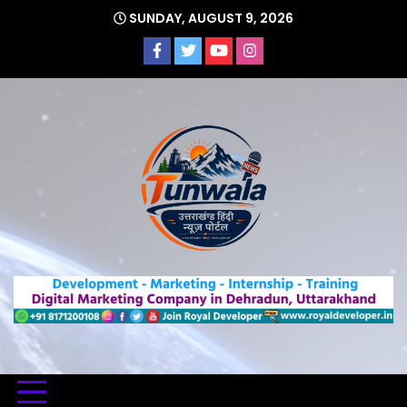
Skip
SUNDAY, AUGUST 9, 2026
to
content
Uttarakhand Hindi News Portal
Tunwa