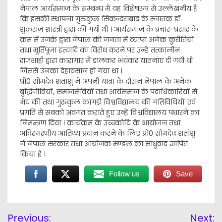
नेपाल आर्यसमाज के सम्बन्ध में यह विशेषरूप से उल्लेखनीय है
कि इसकी स्थापना गुरुकुल सिकन्दराबाद के स्नातक डॉ.
शुक्रराज शास्त्री द्वारा की गयी थी । आर्यसमाज के प्रचार-प्रसार के
क्रम में उनके द्वारा नेपाल की जनता में व्याप्त अनेक कुरीतियों
तथा मूर्तिपूजा इत्यादि का विरोध करने पर उन्हें तत्कालीन
राजशाही द्वारा कारागार में डालकर भयंकर यातनांए दी गयी थी
जिससे उनका देहावसान हो गया था ।
प्रो0 सोमदेव शतांशु ने अपनी यात्रा के दौरान नेपाल के अनेक
बुद्धिजीवियों, समाजसेवियों तथा आर्यसमाज के पदाधिकारियों से
भेंट की तथा गुरुकुल कांगड़ी विश्वविद्यालय की गतिविधियों एवं
प्रगति से सबको अवगत कराते हुए उन्हें विश्वविद्यालय पधारने का
निमन्त्रण दिया । कार्यक्रम के उच्चकोटि के आयोजन तथा
अविस्मरणीय आतिथ्य प्रदान करने के लिए प्रो0 सोमदेव शतांशु
ने नेपाल सरकार तथा आयोजक मण्डल का साधुवाद ज्ञापित
किया है ।
Follow us
Save
Post
Previous:
Next: