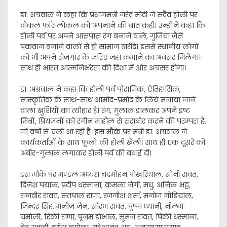
डा. अग्रवाल ने कहा कि प्रधानमंत्री नरेंद्र मोदी ने सदैव होली पर
वोकल फॉर लोकल को अपनाने की बात कही। उन्होंने कहा कि
होली पर्व पर अपने आसपास रंग बनाने वाले, गुजिया जैसे
पकवान बनाने वालों से ही सामान खरीदे। इससे स्थानीय लोगों
को भी अपने रोजगार के जरिए जहां कमाने का अवसर मिलेगा।
साथ ही भारत आत्मनिर्भरता की दिशा में ओर अग्रसर होगा।
डा. अग्रवाल ने कहा कि होली पर्व पौराणिक, ऐतिहासिक,
सांस्कृतिक के साथ-साथ आमोद-प्रमोद के लिये मनाया जाने
वाला खुशियों का त्यौहार है। रंग, गुलाल डालकर अपने इष्ट
मित्रों, प्रियजनों को रंगीन माहौल से सराबोर करने की परम्परा है,
जो वर्षों से चली आ रही है। इस मौके पर मंत्री डा. अग्रवाल ने
कार्यकर्ताओं के साथ फूलों की होली खेली। साथ ही एक दूसरे को
अबीर-गुलाल लगाकर होली पर्व की बधाई दी।
इस मौके पर मण्डल अध्यक्ष चंद्रमोहन पोखरियाल, सोनी रावत,
दिनेश पयाल, प्रदीप धस्माना, कमला नेगी, मधु, अनिल भट्ट,
राजवीर रावत, सतपाल राणा, रजनीश शर्मा, मनोज नोडियाल,
जिन्दर सिंह, मनोज जैन, सौरभ रावत, पुष्पा ध्यानी, नीलम
चमोली, रिंकी राणा, पूनम डोभाल, सुमन रावत, पिंकी धस्माना,