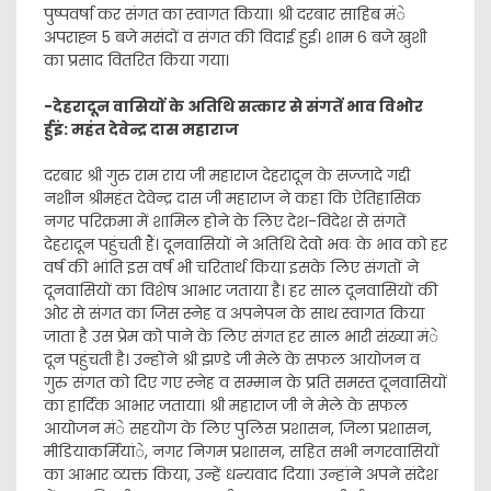
पुष्पवर्षा कर संगत का स्वागत किया। श्री दरबार साहिब मंे
अपराह्न 5 बजे मसंदों व संगत की विदाई हुई। शाम 6 बजे खुशी
का प्रसाद वितरित किया गया।
-देहरादून वासियों के अतिथि सत्कार से संगतें भाव विभोर
र्हुइं: महंत देवेन्द्र दास महाराज
दरबार श्री गुरु राम राय जी महाराज देहरादून के सज्जादे गद्दी
नशीन श्रीमहंत देवेन्द्र दास जी महाराज ने कहा कि ऐतिहासिक
नगर परिक्रमा में शामिल होने के लिए देश-विदेश से संगतें
देहरादून पहुंचती हैं। दूनवासियों ने अतिथि देवो भवः के भाव को हर
वर्ष की भांति इस वर्ष भी चरितार्थ किया इसके लिए संगतों ने
दूनवासियों का विशेष आभार जताया है। हर साल दूनवासियों की
ओर से संगत का जिस स्नेह व अपनेपन के साथ स्वागत किया
जाता है उस प्रेम को पाने के लिए संगत हर साल भारी संख्या मंे
दून पहुंचती है। उन्होंने श्री झण्डे जी मेले के सफल आयोजन व
गुरु संगत को दिए गए स्नेह व सम्मान के प्रति समस्त दूनवासियों
का हार्दिक आभार जताया। श्री महाराज जी ने मेले के सफल
आयोजन मंे सहयोग के लिए पुलिस प्रशासन, जिला प्रशासन,
मीडियाकर्मियांे, नगर निगम प्रशासन, सहित सभी नगरवासियों
का आभार व्यक्त किया, उन्हें धन्यवाद दिया। उन्हांने अपने संदेश