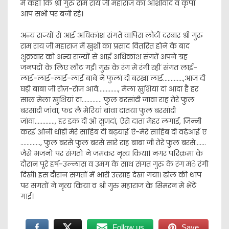
में कहा कि श्री गुरु राम राय जी महाराज का आशीर्वाद व कृपा
आप सभी पर बनी रहे।
अन्य राज्यों से आई अधिकांश संगतें वापिस लौटीं दरबार श्री गुरु
राम राय जी महाराज में खुशी का प्रसाद वितरित होने के बाद
शुक्रवार को अन्य राज्यों से आई अधिकांश संगतें अपने ग्रह
जनपदों के लिए लौट गईं। गुरु के रंग में रंगी रहीं संगत लाई-
लाई-लाई-लाई-लाई बाबे ने फुलां दी बरखा लाई………….,आज दी
घड़ी बाबा जी रोज़-रोज़ आवे…………., मेला खुशियां दां आंदा है हर
साल मेला खुशियां दा…………. फुल बरसांदी जांवा राह तेरे फुल
बरसांदी जांवा, फड लै मेरियां बांवा दातया फुल बरसांदी
जांवा…………., हर इक दी ओ सुणदां, ऐसे दाता मेहर लगाई, जिन्नी
करई ओनी थोडी मेरे साहिब दी बढ़याई ऐ-मेरे साहिब दी वढेआई ए
…………., फुल बरसे फुल बरसे सारे राह बाबा जी तेरे फुल बरसे…….
जैसे भजनों पर संगतों ने जमकर नृत्य किया। नगर परिक्रमा के
दौरान पूरे हर्ष-उल्लास व उमंग के साथ संगत गुरु के रंग मंे रंगी
दिखी। इस दौरान संगतों में भारी उत्साह देखा गया। ढोल की थाप
पर संगतों ने नृत्य किया व श्री गुरु महाराज के सिमरन में भेंटें
गाई।
Follow us
Save