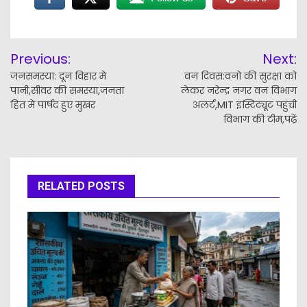
Post
Previous:
Next:
navigation
जनसमस्या: दून विहार मे
वन दिवस:वनो की सुरक्षा को
पानी,सीवर की समस्या,जनता
लेकर नरेन्द्र नगर वन विभाग
हित मे पार्षद हुए मुखर
अलर्ट,MIT इंस्टिट्यूट पहुंची
विभाग की टीम,पढ़ें
RELATED POSTS