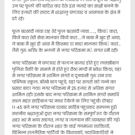
उन पर फूलों की बारिश कर देते। इस नज़ारे का साक्षी बनने के
लिए हजारों की तादाद में श्ऱद्धालु घण्टाघर व आसपास के क्षेत्र में
डटे रहे।
फूल बरसांदी जांवा राह तेरे फुल बरसांदी जांवा……., किवंे करां,
किवें करा तेरी सेवा मालका किवें करां…..जे बाबा मैं खुद ही आंवा,
जे बाबा मैं खुद ही आंवा मैं किस्मद दा माडा मालका किवंे करां…
जैसे गुरु भक्ति के भजनों से नगर परिक्रमां मंे संगत रमी रही।
नगर परिक्रमा ने घण्टाघर से पल्टन बाजार होते हुए लक्खीबाग
पुलिस चैकी के सामने से होते हुए रीठा मण्डी में प्रवेश किया, यहां
से नगर परिक्रमा में शामिल संगतें व दूनवासी गुरु राम राय
पब्लिक स्कूल, बाॅम्बे बाग पहुंचे, यहां पर संगतों को गन्ने का
प्रसाद बांटा गया। नगर परिक्रमा में 25 हजार से अधिक संगत
शामिल रहीं। इसके बाद नगर परिक्रमा में शामिल संगतें समाधि
स्थल महंत साहिबान पर माथा टेकेने क लिए पहुंची। दोपहर
11ः45 बजे नगर परिक्रमा दरबार साहिब पहुंचकर सम्पन्न हुई।
स्थानीय श्रद्धालुओं द्वारा नगर परिक्रमा के सम्पूर्ण रूट के दौरान
शहर भर में भव्य स्वागत, लंगर व जलपान की व्यवस्था की गई।
नगर परिक्रमा के दौरान शहर के कई गणमान्य व्यक्तियों,
विभिन्न राजनैतिक पार्टियों के विधायकों, पदाधिकारियों ने