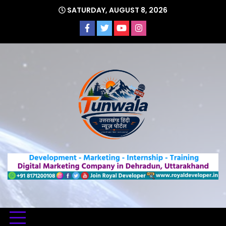
Skip
SATURDAY, AUGUST 8, 2026
to
content
Uttarakhand Hindi News Portal
Tunwa