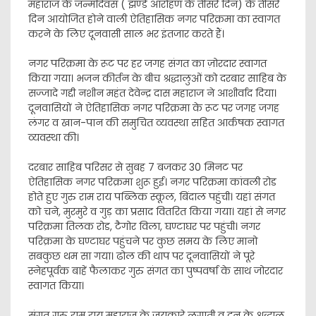
महाराज के जन्मदिवस ( झण्डे आरोहण के तीसरे दिन) के तीसरे
दिन आयोजित होने वाली ऐतिहासिक नगर परिक्रमा का स्वागत
करने के लिए दूनवासी साल भर इंतजार करते हैं।
नगर परिक्रमा के रूट पर हर जगह संगत का ज़ोरदार स्वागत
किया गया। भजन कीर्तन के बीच श्रद्धालुओं को दरबार साहिब के
सज्जादे गद्दी नशीन महंत देवेन्द्र दास महाराज ने आशीर्वाद दिया।
दूनवासियों ने ऐतिहासिक नगर परिक्रमा के रूट पर जगह जगह
लंगर व खान-पान की समुचित व्यवस्था सहित आर्कषक स्वागत
व्यवस्था की।
दरबार साहिब परिसर से सुबह 7 बजकर 30 मिनट पर
ऐतिहासिक नगर परिक्रमा शुरू हुई। नगर परिक्रमा कांवली रोड
होते हुए गुरु राम राय पब्लिक स्कूल, बिंदाल पहुंची। यहां संगत
को चने, मुरमुरे व गुड़ का प्रसाद वितरित किया गया। यहां से नगर
परिक्रमा तिलक रोड, टैगोर विला, घण्टाघर पर पहुंची। नगर
परिक्रमा के घण्टाघर पहुंचने पर कुछ समय के लिए मानो
सबकुछ थम सा गया। ढोल की थाप पर दूनवासियों ने पूरे
स्नेहपूर्वक बाहें फैलाकर गुरु संगत का पुष्पवर्षा के साथ जोरदार
स्वागत किया।
संगत गुरु राम राय महाराज के जयकारे लगाती व दून के श्रद्धालु