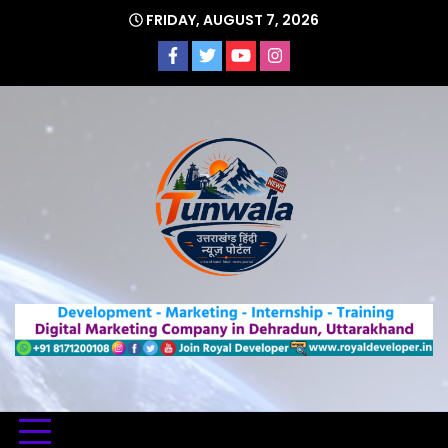
Skip
FRIDAY, AUGUST 7, 2026
to
content
Uttarakhand Hindi News Portal
Tunwa