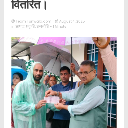
वितरित।
Team Tunwala.com
August 4, 2025
in
आपदा
,
प्रकृति
,
राजनीति
- 1 Minute