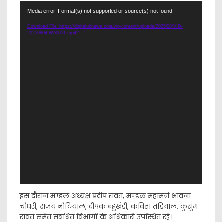
Video
Media error: Format(s) not supported or source(s) not found
Player
Download File: https://digitaluknews.com/wp-content/uploads/2025/08/VID-
20250804-WA0051.mp4?_=1
इस दौरान मण्डल अध्यक्ष प्रदीप रावत, मण्डल महामंत्री भावना
चौधरी, संजय नौटियाल, दीपक बहुखंडी, कविता तड़ियाल, कुसुम
रावत समेत संबंधित विभागों के अधिकारी उपस्थित रहे।