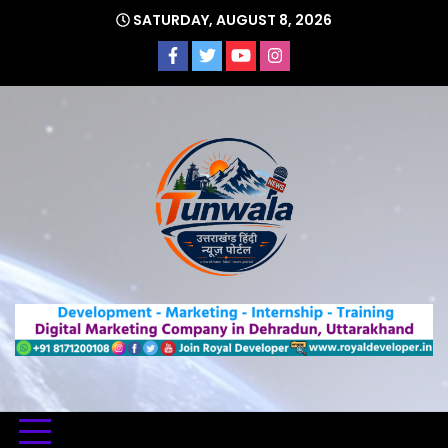
Skip
SATURDAY, AUGUST 8, 2026
to
content
Uttarakhand Hindi News Portal
Tunwa