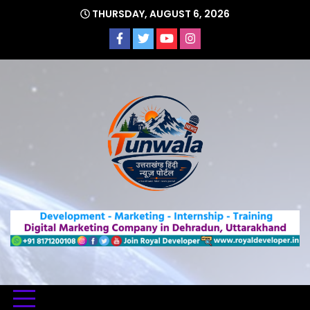
Skip
THURSDAY, AUGUST 6, 2026
to
content
Uttarakhand Hindi News Portal
Tunwa