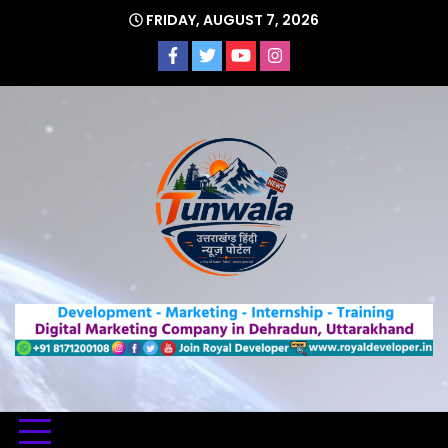
Skip
FRIDAY, AUGUST 7, 2026
to
content
Uttarakhand Hindi News Portal
Tunwa