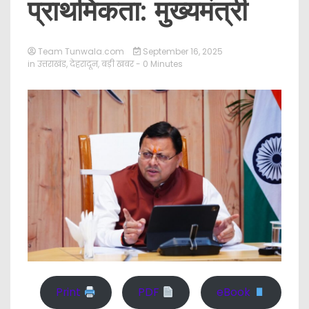
प्राथमिकता: मुख्यमंत्री
Team Tunwala.com
September 16, 2025
in
उत्तराखंड
,
देहरादून
,
बड़ी खबर
- 0 Minutes
Print
PDF
eBook