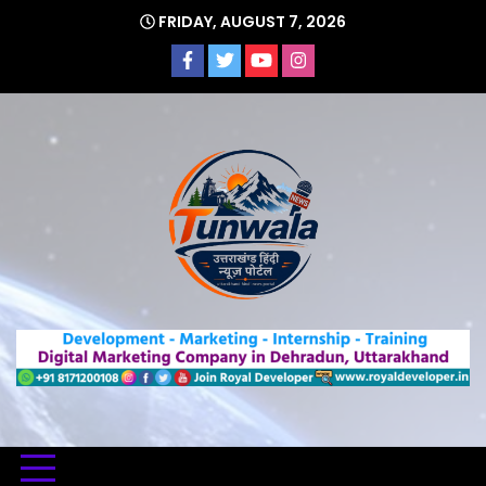
Skip
FRIDAY, AUGUST 7, 2026
to
content
Uttarakhand Hindi News Portal
Tunwa