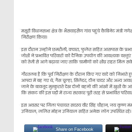
मसूरी विधानसभा क्षेत्र के भैंसवाड़सैंण गांव पहुंचे कैबिनेट मंत्री गण
निरीक्षण किया।
इस दौरान उन्होंने छमरौली, क्यारा, फुलेत सहित आसपास के प्रभावित 
जोशी ने प्रभावित परिवारों को दैनिक उपयोग की आवश्यक वस्तुएं उ
को तेज़ी से आगे बढ़ाया जाए ताकि ग्रामीणों को शीघ्र राहत मिल सक
गौरतलब है कि पूर्व निरीक्षण के दौरान किए गए वादे को निभाते ह
आपदा में बह गए थे, गैस चूल्हा, सिलेंडर, टीन चादर और अन्य आ
जाने के बावजूद मुस्कुराते देख दोनों बहनों की आंखों में खुशी के आंसू
कि संकट की इस घड़ी में राज्य सरकार पूरी तरह से प्रभावित परि
इस अवसर पर जिला पंचायत सदस्य वीर सिंह चौहान, जय कृष्ण मंमगाई,
उनियाल, ललित मोहन उनियाल सहित अनेक लोग उपस्थित रहे।
Share on Facebook