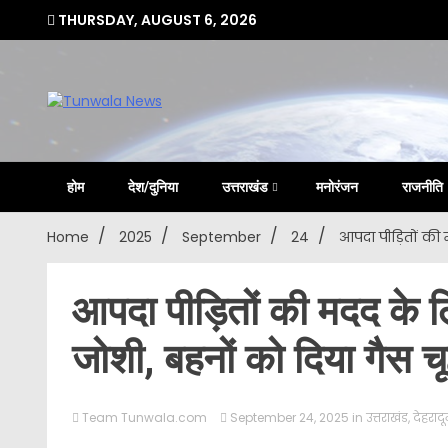
Skip
THURSDAY, AUGUST 6, 2026
to
content
Uttarakhand Hindi News Portal
Tunwa
होम
देश/दुनिया
उत्तराखंड
मनोरंजन
राजनीति
Home
2025
September
24
आपदा पीड़ितों की 
आपदा पीड़ितों की मदद के 
जोशी, बहनों को दिया गैस चूल
Team Tunwala.com
September 24, 2025
in
उत्तराखंड
,
देहराद