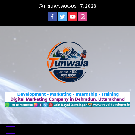
Skip
FRIDAY, AUGUST 7, 2026
to
content
Uttarakhand Hindi News Portal
Tunwa