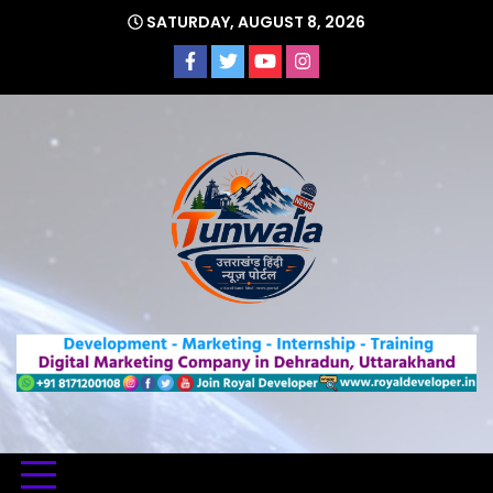
Skip
SATURDAY, AUGUST 8, 2026
to
content
Uttarakhand Hindi News Portal
Tunwa