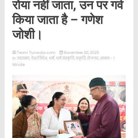
रोया नहीं जाता, उन पर गर्व
किया जाता है – गणेश
जोशी।
Team Tunwala.com
November 30, 2025
in
उत्तराखंड
,
देश/विदेश
,
धर्म
,
धर्म संस्कृति
,
प्रकृति
,
रोजगार
,
शासन
- 1
Minute