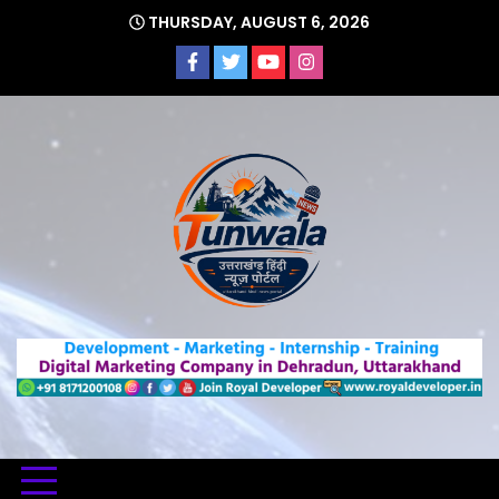
Skip
THURSDAY, AUGUST 6, 2026
to
content
Uttarakhand Hindi News Portal
Tunwa