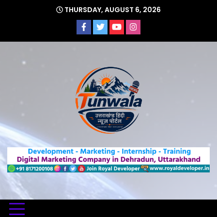
Skip
THURSDAY, AUGUST 6, 2026
to
content
Uttarakhand Hindi News Portal
Tunwa