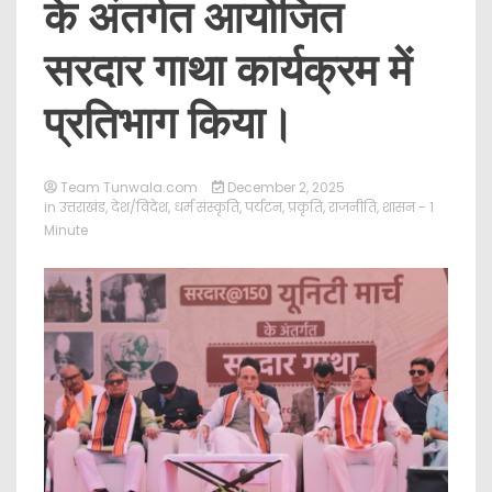
के अंतर्गत आयोजित
सरदार गाथा कार्यक्रम में
प्रतिभाग किया।
Team Tunwala.com
December 2, 2025
in
उत्तराखंड
,
देश/विदेश
,
धर्म संस्कृति
,
पर्यटन
,
प्रकृति
,
राजनीति
,
शासन
- 1
Minute