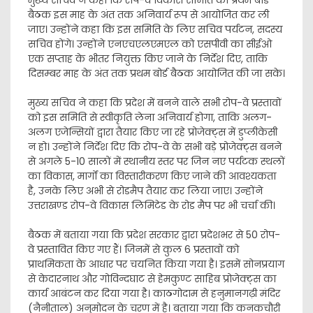
मुख्य सचिव ने कहा कि रोप-वे विकास समिति की प्रथम बोर्ड
बैठक इस माह के अंत तक अनिवार्य रूप से आयोजित कर ली
जाए। उन्होंने कहा कि इस समिति के लिए सचिव पर्यटन, सदस्य
सचिव होंगे। उन्होंने एनएचएलएमएल को एसपीवी का सीईओ
एक सप्ताह के भीतर नियुक्त किए जाने के निर्देश दिए, ताकि
दिसम्बर माह के अंत तक प्रथम बोर्ड बैठक आयोजित की जा सके।
मुख्य सचिव ने कहा कि प्रदेश में बनने वाले सभी रोप-वे प्रस्तावों
को इस समिति से स्वीकृति लेना अनिवार्य होगा, ताकि अलग-
अलग एजेन्सियों द्वारा तैयार किए जा रहे प्रोजेक्ट्स में डुप्लीकेसी
न हो। उन्होंने निर्देश दिए कि रोप-वे के सभी बड़े प्रोजेक्ट्स बनने
से अगले 5-10 सालों में स्थानीय स्तर पर जिन नए पर्यटक स्थलों
का विकास, मार्गों का विस्तारीकरण किए जाने की आवश्यकता
है, उनके लिए अभी से रोडमैप तैयार कर लिया जाए। उन्होंने
उत्तराखण्ड रोप-वे विकास लिमिटेड के रोड मैप पर भी चर्चा की।
बैठक में बताया गया कि प्रदेश सरकार द्वारा प्रदेशभर से 50 रोप-
वे प्रस्तावित किए गए हैं। जिनमें से कुल 6 प्रस्तावों को
प्राथमिकता के आधार पर चयनित किया गया है। इसमें सोनप्रयाग
से केदारनाथ और गोविन्दघाट से हेमकुण्ट साहिब प्रोजेक्ट्स का
कार्य आबंटन कर दिया गया है। काठगोदाम से हनुमानगढ़ी मंदिर
(नैनीताल) अनुमोदन के चरण में है। बताया गया कि कनकचौरी