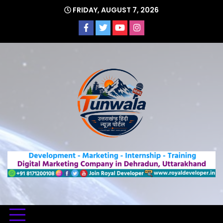
Skip
FRIDAY, AUGUST 7, 2026
to
content
Uttarakhand Hindi News Portal
Tunwa