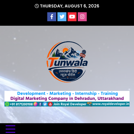
Skip
THURSDAY, AUGUST 6, 2026
to
content
Uttarakhand Hindi News Portal
Tunwa