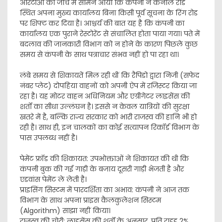
​​आरटीओ की जांच में सामने आया कि कंपनी ने कैनाल रोड
स्थित अपना मुख्य कार्यालय बिना किसी पूर्व सूचना के रिंग रोड
पर शिफ्ट कर दिया है। आश्चर्य की बात यह है कि कंपनी का
कार्यालय एक पुराने रेस्टोरेंट से संचालित होता पाया गया। पते में
बदलाव की जानकारी विभाग को न होने के कारण पिछले कुछ
समय से कंपनी के साथ पत्राचार संभव नहीं हो पा रहा था।
​​लंबे समय से शिकायतें मिल रही थीं कि रैपिडो द्वारा निजी (सफेद
नंबर प्लेट) दोपहिया वाहनों को अपनी ऐप में रजिस्टर किया जा
रहा है। यह मोटर वाहन अधिनियम और एग्रीगेटर लाइसेंस की
शर्तों का सीधा उल्लंघन है। इससे न केवल यात्रियों की सुरक्षा
खतरे में है, बल्कि राज्य सरकार को भारी राजस्व की हानि भी हो
रही है। साथ ही, इन चालकों का कोई सत्यापन रिकॉर्ड विभाग के
पास उपलब्ध नहीं है।
​​पेमेंट फ्रॉड की शिकायत: उपभोक्ताओं ने शिकायत की थी कि
कंपनी बुक की गई गाड़ी के बजाय दूसरी गाड़ी भेजती है और
एडवांस पेमेंट ले लेती है।
​प्राइसिंग सिस्टम में पारदर्शिता का अभाव: कंपनी ने आज तक
विभाग के साथ अपना प्राइस कैलकुलेशन सिस्टम
(Algorithm) साझा नहीं किया।
​राजस्व की चोरी: लाइसेंस की शर्तों के अनुसार, प्रति राइड 2%