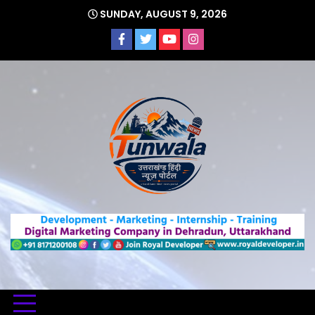
Skip
SUNDAY, AUGUST 9, 2026
to
content
Uttarakhand Hindi News Portal
Tunwa