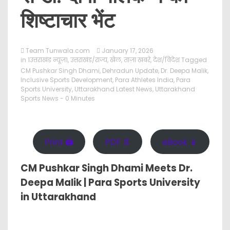
शिष्टाचार भेंट
Team Tunwala.com
January 17, 2026
in
1उत्तराखंड न्यूज़1
,
उत्तराखंड/राज्य
,
खेल
,
ताज़ा खबरे
,
देश/विदेश
Tagged
CM Pushkar Singh Dhami
,
Dehradun Update
,
Dr. Deepa Malik
,
Inclusive Sports Development
,
Para Athletes India
,
Para
Sports University
,
Uttarakhand Latest News
,
Uttarakhand
Sports News
- 0 Minutes
Print 🖨
PDF 📄
eBook 📱
CM Pushkar Singh Dhami Meets Dr.
Deepa Malik | Para Sports University
in Uttarakhand