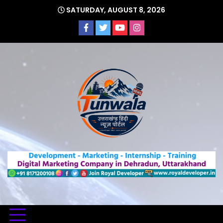
Skip
SATURDAY, AUGUST 8, 2026
to
content
Uttarakhand Hindi News Portal
Tunwa