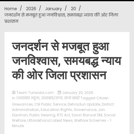
Home
2026
January
20
New
जनदर्शन से मजबूत हुआ जनविश्वास, समयबद्ध न्याय की ओर जिला
प्रशासन
जनदर्शन से मजबूत हुआ
जनविश्वास, समयबद्ध न्याय
की ओर जिला प्रशासन
Team Tunwala.com
January 20, 2026
in
1उत्तराखंड न्यूज़1
,
उत्तराखंड/राज्य
,
ताज़ा खबरे
Tagged
Citizen
Grievances
,
CM Public Service
,
Dehradun Update
,
District
Administration
,
Education Rights
,
Governance
,
Jan
Darshan
,
Public Hearing
,
RTE Act
,
Savin Bansal DM
,
Social
Welfare
,
Uttarakhand Latest News
,
Welfare Schemes
- 1
Minute