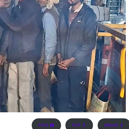
Print 🖨
PDF 📄
eBook 📱