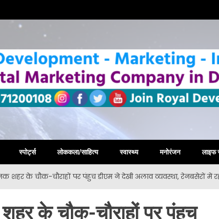
la New
स्पोर्ट्स
लोककला/साहित्य
स्वास्थ्य
मनोरंजन
लाइफ 
ानक शहर के चौक-चौराहों पर पंहुच डीएम ने देखी अलाव व्यवस्था, रेनबसेरों में
शहर के चौक-चौराहों पर पंहुच