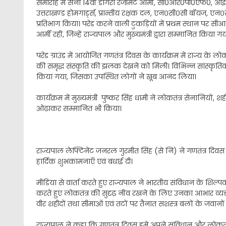
समारोह में सेना 14वीं डोगरा रेजीमेंट आर्मी, सी0आर0पी0एफ0, 
उत्तराखण्ड होमगार्ड्स, प्रान्तीय रक्षक दल, एन०सी०सी बॉयज, एन०
प्रतिभाग किया। परेड करने वाली टुकड़ियों में प्रथम स्थान पर सीआ
आर्मी रहीं, जिन्हें राज्यपाल और मुख्यमंत्री द्वारा सम्मानित किया गय
परेड ग्राउंड में आयोजित गणतंत्र दिवस के कार्यक्रम में राज्य के
की समृद्ध संस्कृति की झलक देखने को मिली। विभिन्न सांस्कृतिक 
किया गया, जिसका उपस्थित लोगों ने खूब आनंद लिया।
कार्यक्रम में मुख्यमंत्री पुष्कर सिंह धामी ने लोकतंत्र सेनानि
ओढ़ाकर सम्मानित भी किया।
राज्यपाल लेफ्टिनेंट जनरल गुरमीत सिंह (से नि) ने गणतंत्र दिव
हार्दिक शुभकामनाएँ एवं बधाई दी।
मीडिया से वार्ता करते हुए राज्यपाल ने भारतीय संविधान के शि
करते हुए लोकतंत्र की सुदृढ़ नींव रखने के लिए उनका आभार व्यक्त कि
वीर शहीदों तथा सीमाओं एवं तटों पर तैनात सशस्त्र बलों के जवा
राज्यपाल ने कहा कि गणतंत्र दिवस हमें अपने संविधान और लोकत