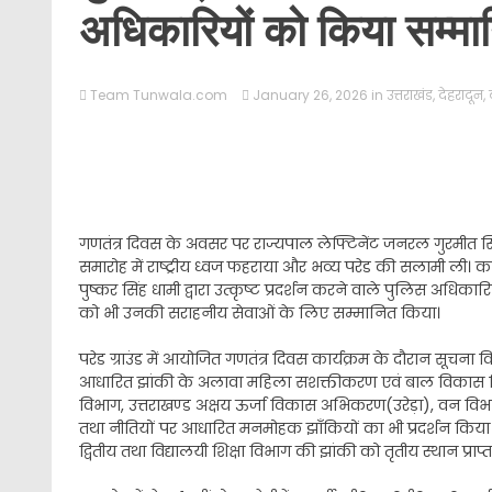
अधिकारियों को किया सम्म
Team Tunwala.com
January 26, 2026
in
उत्तराखंड
,
देहरादून
,
गणतंत्र दिवस के अवसर पर राज्यपाल लेफ्टिनेंट जनरल गुरमीत सिंह
समारोह में राष्ट्रीय ध्वज फहराया और भव्य परेड की सलामी ली। कार
पुष्कर सिंह धामी द्वारा उत्कृष्ट प्रदर्शन करने वाले पुलिस 
को भी उनकी सराहनीय सेवाओं के लिए सम्मानित किया।
परेड ग्राउंड में आयोजित गणतंत्र दिवस कार्यक्रम के दौरान सूचना व
आधारित झांकी के अलावा महिला सशक्तीकरण एवं बाल विकास विभाग,
विभाग, उत्तराखण्ड अक्षय ऊर्जा विकास अभिकरण(उरेड़ा), वन विभाग, 
तथा नीतियों पर आधारित मनमोहक झाँकियों का भी प्रदर्शन किया गय
द्वितीय तथा विद्यालयी शिक्षा विभाग की झांकी को तृतीय स्थान प्राप्