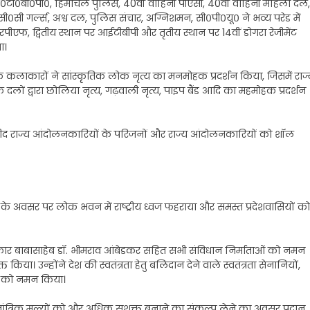
आई०टी०बी०पी०, हिमाचल पुलिस, 40वीं वाहिनी पीएसी, 40वीं वाहिनी महिला दल,
सी०सी गर्ल्स, अश्व दल, पुलिस संचार, अग्निशमन, सी०पी०यू० ने भव्य परेड में
रपीएफ, द्वितीय स्थान पर आईटीबीपी और तृतीय स्थान पर 14वीं डोगरा रेजीमेंट
ा।
 लोक कलाकारों ने सांस्कृृतिक लोक नृत्य का मनमोहक प्रदर्शन किया, जिसमें राज्
दलों द्वारा छोलिया नृत्य, गढ़वाली नृत्य, पाइप बैंड आदि का महमोहक प्रदर्शन
यों, शहीद राज्य आंदोलनकारियों के परिजनों और राज्य आंदोलनकारियों को शॉल
स के अवसर पर लोक भवन में राष्ट्रीय ध्वज फहराया और समस्त प्रदेशवासियों को
ल्पकार बाबासाहेब डॉ. भीमराव आंबेडकर सहित सभी संविधान निर्माताओं को नमन
या। उन्होंने देश की स्वतंत्रता हेतु बलिदान देने वाले स्वतंत्रता सेनानियों,
नों को नमन किया।
ांत्रिक मूल्यों को और अधिक सशक्त बनाने का संकल्प लेने का अवसर प्रदान