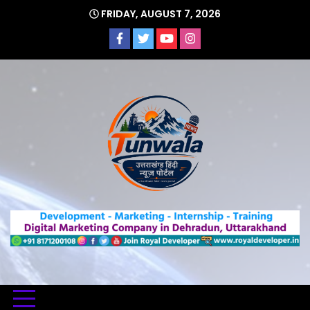
Skip
FRIDAY, AUGUST 7, 2026
to
content
Uttarakhand Hindi News Portal
Tunwa