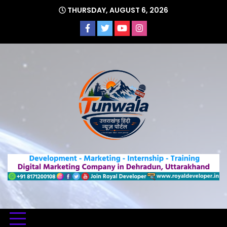
Skip
THURSDAY, AUGUST 6, 2026
to
content
Uttarakhand Hindi News Portal
Tunwa