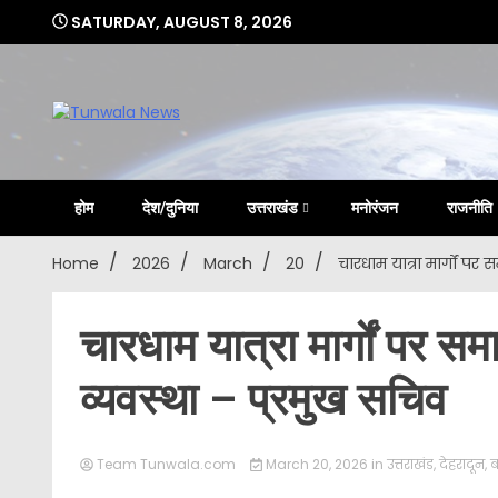
Skip
SATURDAY, AUGUST 8, 2026
to
content
Uttarakhand Hindi News Portal
Tunwa
होम
देश/दुनिया
उत्तराखंड
मनोरंजन
राजनीति
Home
2026
March
20
चारधाम यात्रा मार्गों पर
चारधाम यात्रा मार्गों पर स
व्यवस्था – प्रमुख सचिव
Team Tunwala.com
March 20, 2026
in
उत्तराखंड
,
देहरादून
,
ब