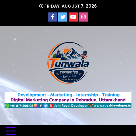
Skip
FRIDAY, AUGUST 7, 2026
to
content
Uttarakhand Hindi News Portal
Tunwa