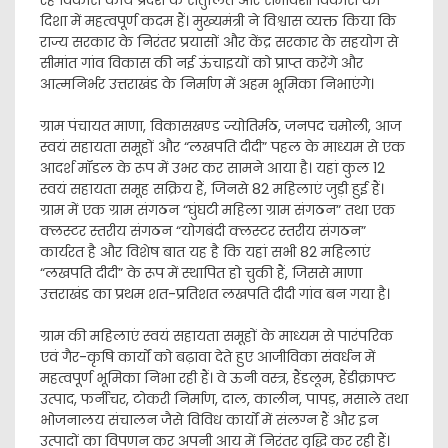
रहे विकास कार्य प्रदेश के संतुलित और समावेशी विकास की
दिशा में महत्वपूर्ण कदम हैं। मुख्यमंत्री ने विश्वास व्यक्त किया कि
राज्य सरकार के निरंतर प्रयासों और केंद्र सरकार के सहयोग से
सीमांत गांव विकास की नई ऊंचाइयों को प्राप्त करेंगे और
आत्मनिर्भर उत्तराखंड के निर्माण में अहम भूमिका निभाएंगे।
ग्राम पंचायत माणा, विकासखण्ड ज्योतिर्मठ, जनपद चमोली, आज
स्वयं सहायता समूहों और “लखपति दीदी” पहल के माध्यम से एक
आदर्श मॉडल के रूप में उभर कर सामने आया है। यहां कुल 12
स्वयं सहायता समूह सक्रिय हैं, जिनसे 82 महिलाएं जुड़ी हुई हैं।
ग्राम में एक ग्राम संगठन “घुंघटी महिला ग्राम संगठन” तथा एक
क्लस्टर स्तरीय संगठन “योगबंदी क्लस्टर स्तरीय संगठन”
कार्यरत है और विशेष बात यह है कि यहां सभी 82 महिलाएं
“लखपति दीदी” के रूप में स्थापित हो चुकी हैं, जिससे माणा
उत्तराखंड का प्रथम शत-प्रतिशत लखपति दीदी गांव बन गया है।
ग्राम की महिलाएं स्वयं सहायता समूहों के माध्यम से पारंपरिक
एवं गैर-कृषि कार्यों को बढ़ावा देते हुए आजीविका संवर्धन में
महत्वपूर्ण भूमिका निभा रही हैं। वे ऊनी वस्त्र, हैंडलूम, हैंडीक्राफ्ट
उत्पाद, फर्नीचर, टोकरी निर्माण, दाल, कालीन, पापड़, मसाले तथा
भोजनालय संचालन जैसे विविध कार्यों में संलग्न हैं और इन
उत्पादों का विपणन कर अपनी आय में निरंतर वृद्धि कर रही हैं।