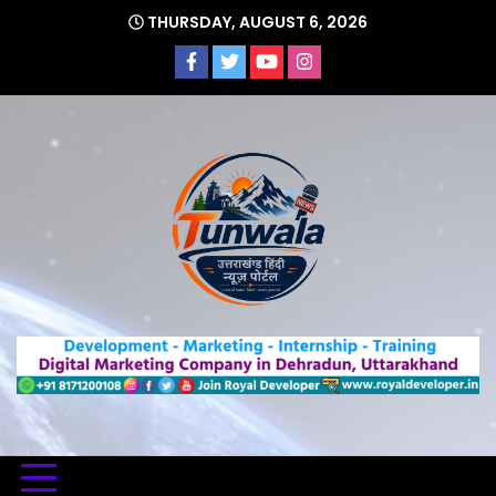
Skip
THURSDAY, AUGUST 6, 2026
to
content
Uttarakhand Hindi News Portal
Tunwa