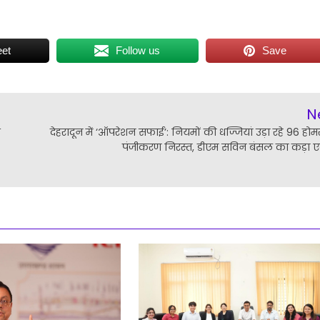
et
Follow us
Save
N
ि
देहरादून में ‘ऑपरेशन सफाई’: नियमों की धज्जियां उड़ा रहे 96 होमस
पंजीकरण निरस्त, डीएम सविन बंसल का कड़ा 