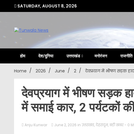
Skip
SATURDAY, AUGUST 8, 2026
to
content
Uttarakhand Hindi News Portal
Tunwa
होम
देश/दुनिया
उत्तराखंड
मनोरंजन
राजनीति
Home
2026
June
2
देवप्रयाग में भीषण सड़क हा
देवप्रयाग में भीषण सड़क ह
में समाई कार, 2 पर्यटकों 
Anju Kunwar
June 2, 2026
in
उत्तराखंड
,
देहरादून
,
बड़ी खबर
- 0 M