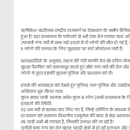
ऋषिकेश-बदरीनाथ राष्ट्रीय राजमार्ग पर देवप्रयाग के समीप सैन
हुआ है। यहां राजस्थान के पर्यटकों से भरी एक तेज रफ्तार कार अनि
उफनती गंगा नदी में समा गई। हादसे में दो लोगों की मौत हो गई ह
5 लोगों की तलाश के लिए युद्धस्तर पर सर्च ऑपरेशन जारी है।
​प्रत्यक्षदर्शियों के अनुसार, वाहन की गति काफी तेज थी। डंपि
सुरक्षा पैराफिट को चकनाचूर करते हुए सीधे गंगा नदी की तेज और 
लोगों ने तुरंत इसकी सूचना पुलिस और प्रशासन को दी।
​हादसे की भयावहता को देखते हुए पुलिस, जल पुलिस और एसडीआरएफ 
अभियान शुरू किया गया।
​कुल सवार यात्री: चालक समेत कुल 8 लोग (सभी राजस्थान के न
​हताहतों की स्थिति:
​02 शव नदी से बरामद कर लिए गए हैं, जिन्हें राफ्टिंग के माध्यम 
​01 घायल को तत्काल विभागीय एम्बुलेंस की मदद से बेस अस्पताल,
​05 यात्री अभी भी लापता हैं, जिनकी तलाश की जा रही है।
​चुनौती बना गंगा का तेज बहाव: पहाड़ी क्षेत्रों में हो रही हलचल औ