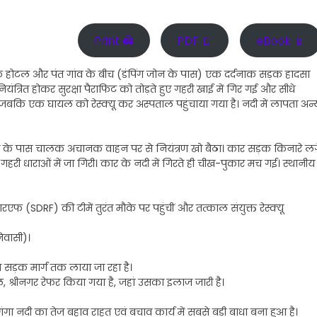
Print 🖨
PDF 📄
eBook 📱
िक होटल और पंत गांव के बीच (डंपिंग जोन के पास) एक दर्दनाक सड़क हादसा
यंत्रित होकर सुरक्षा पैराफिट को तोड़ते हुए गहरी खाई में गिर गई और सीधे
ै, जबकि एक घायल को रेस्क्यू कर अस्पताल पहुंचाया गया है। नदी में लापता अन्
ंग जोन के पास चालक अचानक वाहन पर से नियंत्रण खो बैठा। कार सड़क किनारे लग
गहरी धाराओं में जा गिरी। कार के नदी में गिरते ही चीख-पुकार मच गई। स्थानीय
(SDRF) की टीमें तुरंत मौके पर पहुंचीं और तत्काल संयुक्त रेस्क्यू
िवासी)।
से सड़क मार्ग तक लाया जा रहा है।
 श्रीनगर रेफर किया गया है, जहां उसका इलाज जारी है।
र गंगा नदी का तेज बहाव राहत एवं बचाव कार्य में सबसे बड़ी बाधा बना हुआ है।