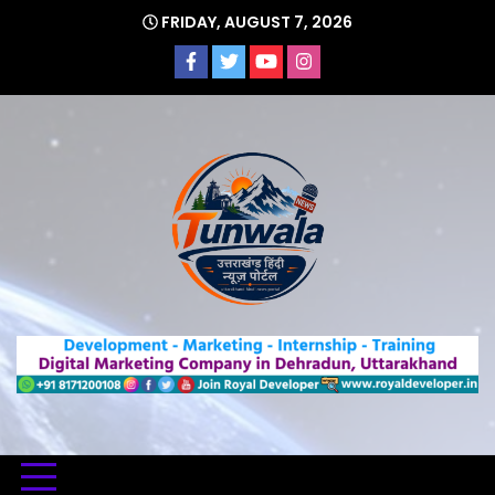
Skip
FRIDAY, AUGUST 7, 2026
to
content
Uttarakhand Hindi News Portal
Tunwa