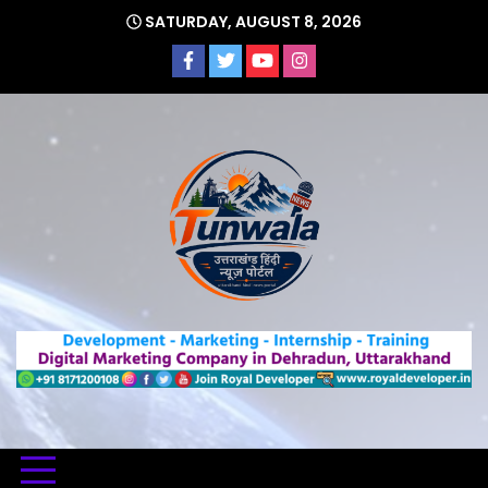
Skip
SATURDAY, AUGUST 8, 2026
to
content
Uttarakhand Hindi News Portal
Tunwa