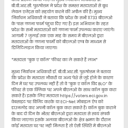
बी.वी.आर.सी. पुरुषोत्तम ने प्रदेश के समस्त मतदाताओं से बूथ
लेवल एजेंट्स को सहयोग करने की अपील की है। मुख्य
निर्वाचन अधिकारी ने बताया कि प्रदेश के सभी 11733 बीएलओ
के पास गणना फार्म पंहुचा दिए गए हैं। इस अभियान के तहत
प्रदेश के सभी मतदाताओं को गणना फार्म उपलब्ध कराए जाएंगे।
आगामी 7 जुलाई तक एक माह के समय में बीएलओ द्वारा
मतदाताओं के गणना फार्मों को बीएलओ एप्प के माध्यम से
डिजिटिलाइज किया जाएगा।
*मतदाता ”बुक ए कॉल” फीचर का ले सकते हैं लाभ*
मुख्य निर्वाचन अधिकारी डॉ. बी.वी.आर.सी. पुरुषोत्तम ने बताया
कि प्रदेश के मतदाता नौकरी या अन्य पेशे से जुड़े होने के कारण
दिन में घर पर उपलब्ध नहीं हैं तो वे ”बुक ए कॉल विद BLO” के
फीचर से एक क्लिक पर अपने बीएलओ के साथ कॉल बुक करा
सकते हैं। इसके लिए मतदाता https://voters.eci.gov.in
वेबसाइट पर विजिट करके या ECI-Net मोबाइल ऐप को
डाउनलोड कर अपनी कॉल बुक करा सकते हैं। कॉल बुक कराने
के बाद दो दिन के भीतर बीएलओ द्वारा मतदाता से स्वयं संपर्क
किया जाएगा। इसके अलावा बीएलओ के क्षेत्र भ्रमण के दौरान
कोई मतदाता घर पर नहीं मिलता है तो ऐसी स्थिति में बीएलओ