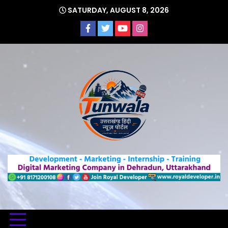
Skip
SATURDAY, AUGUST 8, 2026
to
content
Uttarakhand Hindi News Portal
Tunwa