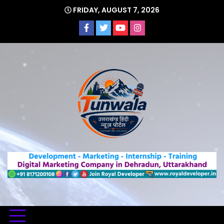
Skip
FRIDAY, AUGUST 7, 2026
to
content
Uttarakhand Hindi News Portal
Tunwa