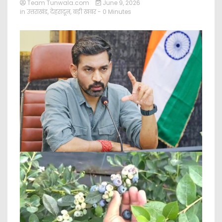
Team Tunwala.com
June 9, 2026
in
उत्तराखंड
,
देहरादून
,
बड़ी खबर
- 0 Minutes