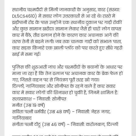
​स्थानीय चश्मदीदों से मिली जानकारी के अनुसार, कार (संख्या:
DL5CS4610) में सवार लोग उत्तरकाशी से आ रहे थे। रास्ते में
झड़ीपानी रोड के पास उन्होंने एक स्थानीय दुकान पर गाड़ी रोकी
और कुछ सामान खरीदा। सामान लेकर जैसे ही चारों लोग वापस
कार में बैठे, तीव्र ढलान होने के कारण कार अचानक आगे की
तरफ तेजी से बढ़ने लगी। जब तक चालक गाड़ी को संभाल पाता,
कार सड़क किनारे एक खाली प्लॉट को पार करते हुए सीधे गहरी
खाई में समा गई।
​पुलिस की शुरुआती जांच और चश्मदीदों के बयानों के आधार पर
माना जा रहा है कि तेज ढलान पर अचानक कार के ब्रेक फेल हो
गए, जिससे वाहन पर से नियंत्रण पूरी तरह खो गया।
​दिल्ली, गाजियाबाद और सोनीपत के रहने वाले हैं कार सवार
​कार में सवार लोगों की शिनाख्त हो चुकी है, जिनमें शामिल हैं:
​सत्यप्रकाश – निवासी: सोनीपत
​मनीत (उम्र 19 वर्ष)
​सविता पत्नी धर्मवीर (उम्र 48 वर्ष) – निवासी: नेहरू नगर,
गाजियाबाद
​संगीता पत्नी टीटू (उम्र 46 वर्ष) – निवासी: करोलबाग, दिल्ली