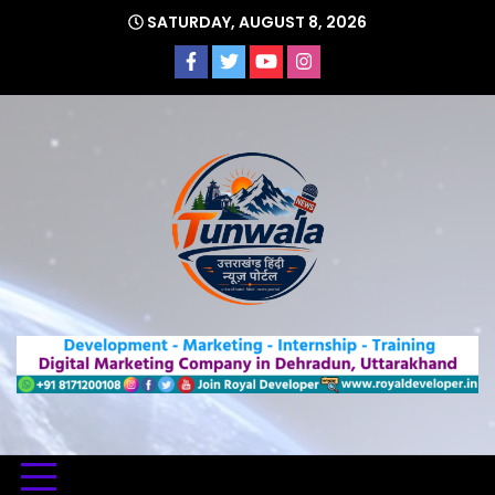
Skip
SATURDAY, AUGUST 8, 2026
to
content
Uttarakhand Hindi News Portal
Tunwa