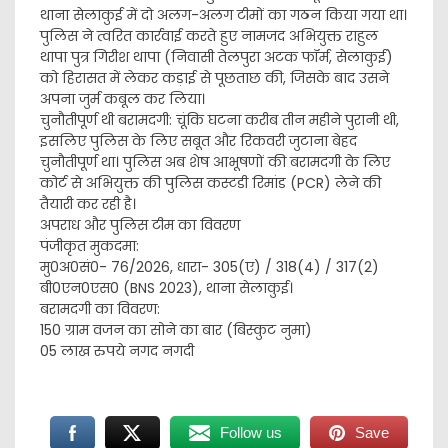
थाना सेलाकुई में दो अलग-अलग टीमों का गठन किया गया था।
पुलिस ने त्वरित कार्रवाई करते हुए नामजद अभियुक्त राहुल
थापा पुत्र गिरीश थापा (निवासी तेलपुरा अटक फॉर्म, सेलाकुई)
को हिरासत में लेकर कड़ाई से पूछताछ की, जिसके बाद उसने
अपना जुर्म कबूल कर लिया।
​चुनौतीपूर्ण थी बरामदगी: चूंकि घटना करीब तीन महीने पुरानी थी,
इसलिए पुलिस के लिए सबूत और रिकवरी जुटाना बेहद
चुनौतीपूर्ण था। पुलिस अब शेष आभूषणों की बरामदगी के लिए
कोर्ट से अभियुक्त की पुलिस कस्टडी रिमांड (PCR) लेने की
तैयारी कर रही है।
​अपराध और पुलिस टीम का विवरण
​पंजीकृत मुकदमा:
​मु0अ0सं0- 76/2026, धारा- 305(ए) / 318(4) / 317(2)
बी0एन0एस0 (BNS 2023), थाना सेलाकुई।
​बरामदगी का विवरण:
​150 ग्राम वजन का सोने का बार (बिस्कुट नुमा)
​05 लाख रुपये नगद नगदी
Follow us
Save