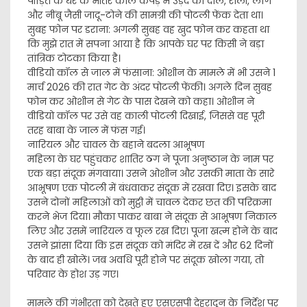
पीड़ित के घर के भीतर काले कपड़े में उड़द की दाल, रोली, लौंग
और नींबू जैसी जादू-टोने की सामग्री की पोटली फेंक देता था।
​सुबह फोन पर डराना: अगली सुबह वह खुद फोन कर कहता था
कि मुझे रात में सपना आया है कि आपके घर पर किसी ने बड़ा
तांत्रिक टोटका किया है।
​वीडियो कॉल से जाल में फंसाना: ओशीन के मामले में भी उसने 1
मार्च 2026 की रात गेट के अंदर पोटली फेंकी। अगले दिन सुबह
फोन कर ओशीन से गेट के पास देखने को कहा। ओशीन ने
वीडियो कॉल पर उसे वह काली पोटली दिखाई, जिससे वह पूरी
तरह बाबा के जाल में फंस गई।
​नारियल और चावल के बहाने बदला आभूषण
​महिला के घर पहुंचकर शातिर ठग ने पूजा अनुष्ठान के नाम पर
एक बड़ा संदूक मंगवाया। उसने ओशीन और उसकी माता के सारे
आभूषण एक पोटली में बंधवाकर संदूक में रखवा दिए। इसके बाद
उसने दोनों महिलाओं को मुट्ठी में चावल देकर छत की परिक्रमा
करने भेज दिया। मौका पाकर बाबा ने संदूक से आभूषण निकाल
लिए और उसमें नारियल व फूल रख दिए। पूजा खत्म होने के बाद
उसने झांसा दिया कि इस संदूक को मंदिर में रख दें और 62 दिनों
के बाद ही खोलें। जब अवधि पूरी होने पर संदूक खोला गया, तो
परिवार के होश उड़ गए।
​मामले की गंभीरता को देखते हुए एसएसपी देहरादून के निर्देश पर