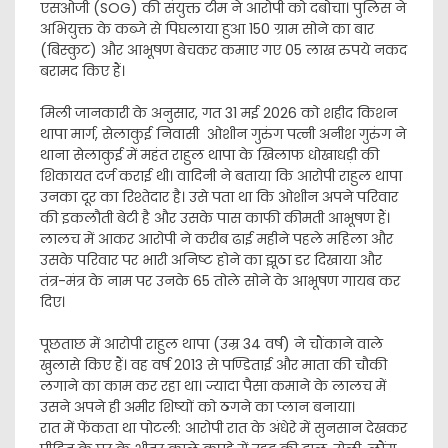
एसओजी (SOG) की संयुक्त टीम ने आरोपी को दबोचा। पुलिस ने
अभियुक्त के कब्जे से पिघलाया हुआ 150 ग्राम सोने का बार
(बिस्कुट) और आभूषण बेचकर कमाए गए 05 लाख रुपये नकद
बरामद किए हैं।
​मिली जानकारी के अनुसार, गत 31 मई 2026 को शहीद किशन
थापा मार्ग, सेलाकुई निवासी ओशीन गुरुंग पत्नी अनीश गुरुंग ने
थाना सेलाकुई में महंत राहुल थापा के खिलाफ धोखाधड़ी की
शिकायत दर्ज कराई थी। वादिनी ने बताया कि आरोपी राहुल थापा
उनका दूर का रिश्तेदार है। उसे पता था कि ओशीन अपने परिवार
की इकलौती बेटी है और उसके पास काफी कीमती आभूषण हैं।
लालच में आकर आरोपी ने करीब ढाई महीने पहले महिला और
उसके परिवार पर भारी अनिष्ट होने का झूठा डर दिखाया और
तंत्र-मंत्र के नाम पर उनके 65 तोले सोने के आभूषण गायब कर
दिए।
​पूछताछ में आरोपी राहुल थापा (उम्र 34 वर्ष) ने चौंकाने वाले
खुलासे किए हैं। वह वर्ष 2013 से पण्डिताई और माता की चौकी
लगाने का काम कर रहा था। ज्यादा पैसा कमाने के लालच में
उसने अपने ही अमीर शिष्यों को ठगने का प्लान बनाया।
​रात में फेंकता था पोटली: आरोपी रात के अंधेरे में सुनसान देखकर