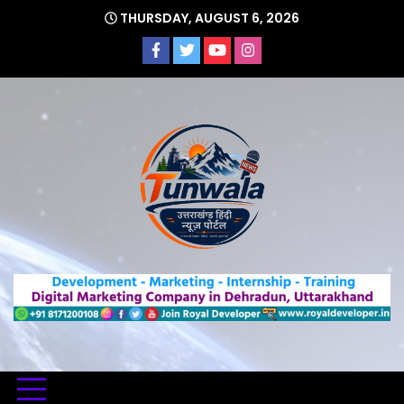
Skip
THURSDAY, AUGUST 6, 2026
to
content
Uttarakhand Hindi News Portal
Tunwa