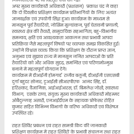
अपर मुख्य कार्यकारी अधिकारी (प्रशासन) प्रकाश चंद्र ने कहा
कि दो दिवसीय प्रशिक्षण कार्यक्रम प्रतिभागियों के लिए अत्यंत
ज्ञानवर्द्धक एवं उपयोगी सिद्ध हुआ। कार्यक्रम के माध्यम से
मानसून पूर्व तैयारियों, जोखिम मूल्यांकन, पूर्व चेतावनी प्रणाली,
स्वास्थ्य क्षेत्र की तैयारी, सामुदायिक सहभागिता, बहु-विभागीय
समन्वय, क्षति एवं आवश्यकता आकलन तथा प्रभावी आपदा
प्रतिक्रिया जैसे महत्वपूर्ण विषयों पर व्यापक समझ विकसित हुई।
उन्होंने विश्वास व्यक्त किया कि प्रशिक्षण के दौरान प्राप्त ज्ञान,
अनुभव एवं सुझाव राज्य में मानसून जनित आपदाओं के प्रति
तैयारियों को और अधिक सुदृढ़, समन्वित एवं परिणामोन्मुख
बनाने में महत्वपूर्ण योगदान देंगे।
कार्यक्रम में डीआईजी होमगार्ड राजीव बलूनी, डीआईजी एसएसबी
दुर्गा बहुदर सोनार, टूआईसी सीआरपीएफ आनंद सिंह, डाॅ.
हरिशंकर, वैज्ञानिक, आईआईआरस, डाॅ. बिमलेश जोशी, स्वास्थ्य
विभाग, एसके राणा, संयुक्त मुख्य कार्यकारी अधिकारी मोहम्मद
ओबैदुल्लाह अंसारी, एनआईडीएम के सहायक प्रोफेसर रोहित
कुमार सहित विभिन्न विभागों के वरिष्ठ अधिकारी एवं विशेषज्ञ
उपस्थित रहे।
राहत शिविर प्रबंधन एवं राहत सामग्री किट की जानकारी
प्रशिक्षण कार्यक्रम में राहत शिविरों के प्रभावी संचालन तथा राहत