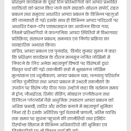
प्रशिक्षण कार्यक्रम के दूसरे दिन प्रतिभागियों को आपदा प्रभावित
व्यक्तियों को प्रदान किए जाने वाले साइको-सोशल सपोर्ट, राहत
प्रबंधन तथा समुदाय आधारित आपदा प्रबंधन के विभिन्न पहलुओं
की जानकारी दी गई। इसके साथ ही विभिन्न आपदा परिदृश्यों पर
आधारित टेबल-टॉप एक्सरसाइज का आयोजन किया गया,
जिसमें प्रतिभागियों ने काल्पनिक आपदा स्थितियों में विभागवार
प्रतिक्रिया, संसाधन प्रबंधन, समन्वय एवं निर्णय प्रक्रिया का
व्यवहारिक अभ्यास किया।
सचिव, आपदा प्रबंधन एवं पुनर्वास, विनोद कुमार सुमन ने कहा
कि प्रशिक्षण कार्यक्रम के दौरान मानसून जनित जोखिमों से
निपटने के लिए अनेक महत्वपूर्ण विषयों पर विशेषज्ञों द्वारा
विस्तृत चर्चा की गई। तकनीकी सत्रों में भूस्खलन जोखिम
मूल्यांकन एवं न्यूनीकरण, आपदा प्रबंधन चक्र, जलवायु परिवर्तन
जनित चुनौतियां तथा आपदा प्रबंधन में उभरती तकनीकों के
उपयोग पर विशेष जोर दिया गया। उन्होंने कहा कि वर्तमान समय
में ड्रोन, जीआईएस, रिमोट सेंसिंग, मोबाइल एप्लीकेशन तथा
डिजिटल प्लेटफॉर्म जैसे आधुनिक उपकरण आपदा प्रबंधन को
अधिक प्रभावी, त्वरित और सटीक बनाने में महत्वपूर्ण भूमिका
निभा रहे हैं। इसके अतिरिक्त पूर्व चेतावनी प्रणाली, अंतिम व्यक्ति
तक समय पर सूचना पहुंचाने की रणनीतियों तथा इंसिडेंट
रिस्पॉन्स सिस्टम में विभिन्न अधिकारियों की भूमिका एवं
जिम्मेदारियों पर भी विस्तृत चर्चा की गई।