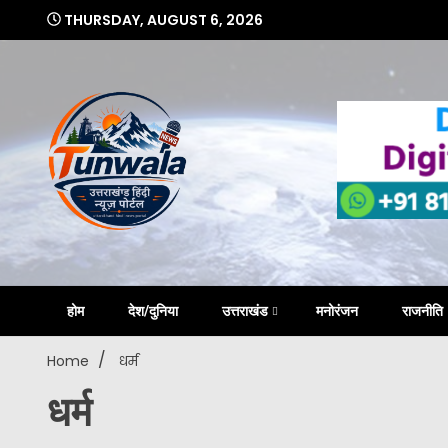
Skip
THURSDAY, AUGUST 6, 2026
to
content
Uttarakhand Hindi News Portal
Tunwa
होम
देश/दुनिया
उत्तराखंड
मनोरंजन
राजनीति
Home
धर्म
धर्म