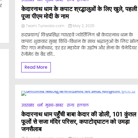
र
केदारनाथ धाम के कपाट श्रद्धालुओं के लिए खुले, पहली
पूजा पीएम मोदी के नाम
Team Tunwala.com
May 2, 2025
रुद्रप्रयाग/ विश्वप्रसिद्ध ग्यारहवें ज्योर्तिलिंग श्री केदारनाथ धाम के
कपाट शुक्रवार सुबह विधि-विधान के साथ श्रद्धालुओं के लिए खो
दिए गए। मंत्रोच्चार, ‘हर हर महादेव’ के उद्घोष और सेना के ग्रेनेडियर
रेजीमेंट के बैंड की...
Read More
उत्तराखंड
धर्म
मुख्य-खबर
राज्य
हलचल
केदारनाथ धाम पहुँची बाबा केदार की डोली, 101 कुंतल
फूलों से सजा मंदिर परिसर, कपाटोद्घाटन को उमड़ा
जनसैलाब