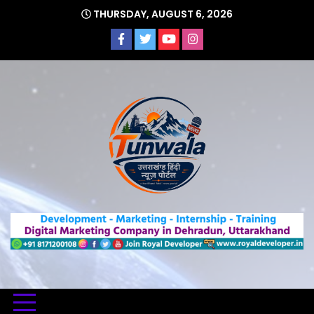
Skip
THURSDAY, AUGUST 6, 2026
to
content
Uttarakhand Hindi News Portal
Tunwa