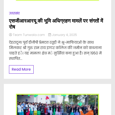
उत्तराखंड
एसजीआरआरयू की भूमि अधिग्रहण मामलें पर संगतों में
रोष
Team Tunwala.com
January 4, 2025
देहरादून। पूर्व डीजीपी प्रेमदत्त रतूड़ी ने भू-माफियाओं के साथ
मिलकर श्री गुरु राम राय इण्टर काॅलेज की जमीन को कब्जाना
चाहते हंै। यह मामला क्षेत्र मंे सुर्खियां बना हुआ है। सन् 1950 में
स्थापित...
Read More