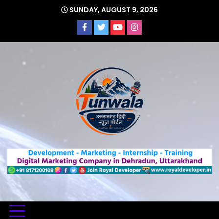
Skip
SUNDAY, AUGUST 9, 2026
to
content
Uttarakhand Hindi News Portal
Tunwa