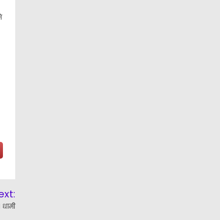
े
ext:
M धामी