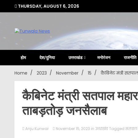
Skip
THURSDAY, AUGUST 6, 2026
to
content
Uttarakhand Hindi News Portal
Tunwa
होम
देश/दुनिया
उत्तराखंड
मनोरंजन
राजनीति
Home
2023
November
15
कैबिनेट मंत्री सतपा
कैबिनेट मंत्री सतपाल महार
ताबड़तोड़ जनसैलाब
Anju Kunwar
November 15, 2023
in
उत्तराखंड
Tagged
सतपाल 