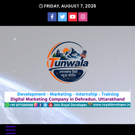
Skip
FRIDAY, AUGUST 7, 2026
to
content
Uttarakhand Hindi News Portal
Tunwa