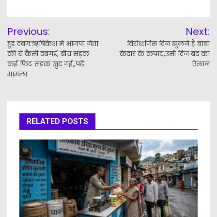
Post
Previous:
Next:
navigation
हुड़ दबंग:ऋषिकेश मे भाजपा नेता
विरोध:जिस दिन खुलने हैं बाबा
की ये कैसी दबंगई, बीच सड़क
केदार के कपाट,उसी दिन बंद का
कई फिट सड़क खुद गई,,पढ़ें
ऐलान
मामला
RELATED POSTS