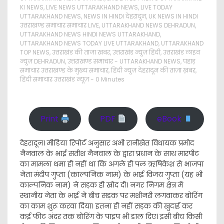
KI NEWS
,
LIVE NEWS UTTARAKHAND NEWS
,
LIVE TODAY
UTTARAKHAND NEWS
,
NEWS IN HINDI देहरादून
,
UK NEWS IN HINDI
उत्तराखण्ड समाचार समाचार LIVE
,
UTTARAKHAND NEWS DEHRADUN
,
UTTARAKHAND NEWS HINDI NEWS UTTARAKHAND
,
UTTARAKHAND NEWS TODAY LIVE UTTARAKHAND
,
UTTARAKHAND
TOP NEWS
,
उत्तराखंड की ताजा खबर
,
उत्तराखंड न्यूज़ हिंदी
,
उत्तराखंड लाइव
न्यूज़ DEHRADUN
,
उत्तराखण्ड समाचार - UTTARAKHAND NEWS
,
पहाड़
समाचार उत्तराखण्ड के मुख्य समाचार
,
हिंदी न्यूज़ देहरादून की ताज़ा ख़बर
,
हिंदी समाचार उत्तराखंड न्यूज़
- 0 Minutes
Print
PDF
eBook
देहरादून। मीडिया रिपोर्ट अनुसार अभी रानीखेत विधायक प्रमोद
नैनवाल के भाई सतीश नैनवाल के द्वारा प्रधान के साथ मारपीट
का मामला थमा ही नहीं था कि अगले ही पल ऋषिकेश से भाजपा
नेता मंदीप गुप्ता (काल्पनिक नाम) के भाई विजय गुप्ता (यह भी
काल्पनिक नाम) ने सड़क ही खोद दी। नगर निगम क्षेत्र में
स्थानीय नेता के भाई ने बीच सड़क पर मशीनरी लगवाकर बोरिंग
का काम शुरू करवा दिया। इतना ही नहीं सड़क की खुदाई कर
कई फीट अंदर तक बोरिंग के पाइप भी डाल दिए। इसी बीच किसी