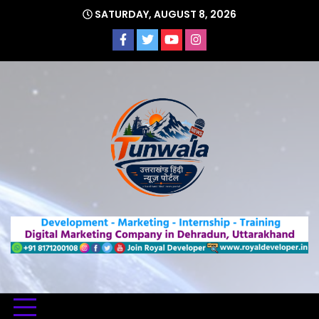
Skip
SATURDAY, AUGUST 8, 2026
to
content
Uttarakhand Hindi News Portal
Tunwa