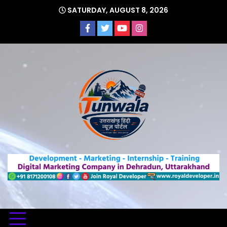
Skip
SATURDAY, AUGUST 8, 2026
to
content
Uttarakhand Hindi News Portal
Tunwa