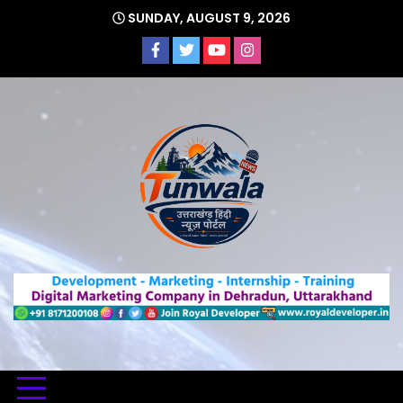
Skip
SUNDAY, AUGUST 9, 2026
to
content
Uttarakhand Hindi News Portal
Tunwa