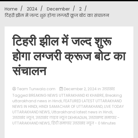
Home
2024
December
2
New
टिहरी झील में जल्द शुरू होगा लग्जरी क्रूज बोट का संचालन
टिहरी झील में जल्द शुरू
होगा लग्जरी क्रूज बोट का
संचालन
Team Tunwala.com
December 2, 2024
in
उत्तराखंड
Tagged
BREAKING NEWS UTTARAKHAND KI KHABRE
,
Breaking
uttarakhand news in Hindi
,
FEATURED LATEST UTTARAKHAND
NEWS IN HINDI
,
HINDI SAMACHAR OF UTTARAKHAND
,
LIVE TODAY
UTTARAKHAND NEWS
,
Uttarakhand latest news in Hindi
,
उत्तराखंड न्यूज
,
उत्तराखंड लाइव न्यूज़ DEHRADUN
,
उत्तराखण्ड समाचार -
UTTARAKHAND NEWS
,
हिंदी समाचार उत्तराखंड न्यूज़
- 0 Minutes